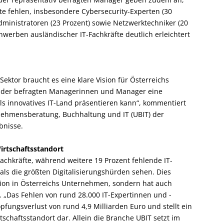
fte fehlen, insbesondere Cybersecurity-Experten (30
dministratoren (23 Prozent) sowie Netzwerktechniker (20
nwerben ausländischer IT-Fachkräfte deutlich erleichtert
Sektor braucht es eine klare Vision für Österreichs
nt der befragten Managerinnen und Manager eine
 als innovatives IT-Land präsentieren kann“, kommentiert
ehmensberatung, Buchhaltung und IT (UBIT) der
bnisse.
rtschaftsstandort
achkräfte, während weitere 19 Prozent fehlende IT-
als die größten Digitalisierungshürden sehen. Dies
tion in Österreichs Unternehmen, sondern hat auch
 „Das Fehlen von rund 28.000 IT-Expertinnen und -
fungsverlust von rund 4,9 Milliarden Euro und stellt ein
chaftsstandort dar. Allein die Branche UBIT setzt im