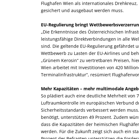
Flughafen Wien als internationales Drehkreuz, 
gesichert und ausgebaut werden muss.
EU-Regulierung bringt Wettbewerbsverzerrung
„Die Erkenntnisse des Österreichischen Infrast
leistungsfähige Direktverbindungen in alle W
sind. Die geltende EU-Regulierung gefährdet u
Wettbewerb zu Lasten der EU-Airlines und beh
„Grünem Kerosin“ zu vertretbaren Preisen, hi
Wien arbeitet mit Investitionen von 420 Milli
Terminalinfrastruktur“, resümiert Flughafenvo
Mehr Kapazitäten – mehr multimodale Angeb
So plädiert auch eine deutliche Mehrheit von 7
Luftraumkontrolle im europäischen Verbund du
Sicherheitsstandards verbessert werden muss. 
benötigt, unterstützen 49 Prozent. Zudem wün
dass die Kapazitäten der heimischen Flughäf
werden. Für die Zukunft zeigt sich auch ein st
Prozent der Befragten unterstützen die Forderu