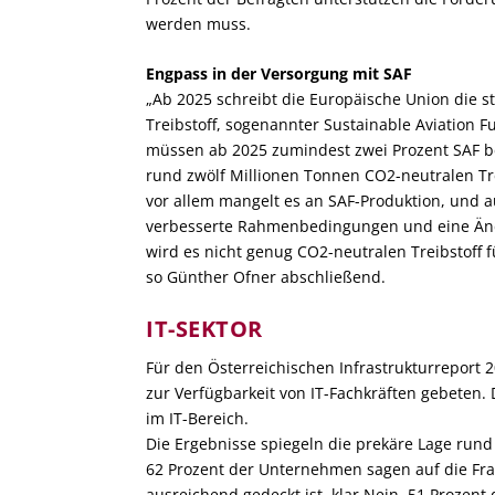
werden muss.
Engpass in der Versorgung mit SAF
„Ab 2025 schreibt die Europäische Union die 
Treibstoff, sogenannter Sustainable Aviation Fu
müssen ab 2025 zumindest zwei Prozent SAF b
rund zwölf Millionen Tonnen CO
2
-neutralen Tr
vor allem mangelt es an SAF-Produktion, und a
verbesserte Rahmenbedingungen und eine Än
wird es nicht genug CO
2
-neutralen Treibstoff
so Günther Ofner abschließend.
IT-SEKTOR
Für den Österreichischen Infrastrukturrepor
zur Verfügbarkeit von IT-Fachkräften gebeten. 
im IT-Bereich.
Die Ergebnisse spiegeln die prekäre Lage run
62 Prozent der Unternehmen sagen auf die Frag
ausreichend gedeckt ist, klar Nein. 51 Prozen