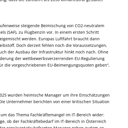
stufenweise steigende Beimischung von CO
2
-neutralem
els (SAF), zu Flugbenzin vor. In einem ersten Schritt
eigemischt werden. Europas Luftfahrt braucht dann
eibstoff. Doch derzeit fehlen noch die Voraussetzungen,
uch der Ausbau der Infrastruktur hinkt noch nach. Ohne
derung der wettbewerbsverzerrenden EU-Regulierung
 für die vorgeschriebenen EU-Beimengungsquoten geben“,
t 2025 wurden heimische Manager um ihre Einschätzungen
Die Unternehmer berichten von einer kritischen Situation
d um das Thema Fachkräftemangel im IT-Bereich wider:
e, ob der Fachkräftebedarf im IT-Bereich in Österreich
t der repräsentativ befragten Manager geben zudem an,