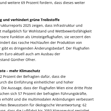
und weitere 69 Prozent fordern, dass dieses weiter
 und verhindert grüne Treibstoffe
rukturreports 2025 zeigen, dass Infrastruktur und
elt maßgeblich für Wohlstand und Wettbewerbsfähigkeit
nsere Funktion als Umsteigeflughafen, sie verzerrt den
indert das rasche Hochlaufen der Produktion von
er gibt es dringenden Änderungsbedarf. Der Flughafen
onen Euro aktuell auch am Ausbau der
rstand Günther Ofner.
ote – mehr Klimaschutz
2 Prozent der Befragten dafür, dass die
rch die Einführung einheitlicher und hoher
Die Aussage, dass der Flughafen Wien eine dritte Piste
schen sich 57 Prozent der befragten Führungskräfte,
en erhöht und die multimodalen Anbindungen verbessert
arkes Bewusstsein für ökologische Verantwortung: 62
ng, dass die Luftfahrt bis 2050 klimaneutral gestaltet