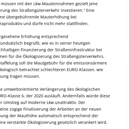
, müssen mit den Lkw-Mauteinnahmen gezielt jene
ierung des Straßengüterverkehr investieren.” Eine
 eine übergebührende Mauterhöhung bei
aproduktiv und dürfe nicht mehr stattfinden.
vorgesehene Erhöhung entsprechend
ndsätzlich begrüßt, wie es in seiner heutigen
hhaltigen Finanzierung der Straßeninfrastruktur bei
en für die Ökologisierung des Straßengüterverkehrs.
Staffelung soll die Mautgebühr für die emissionsärmere
kologisch betrachtet schlechteren EURO-Klassen, wie
hung tragen müssen.
ne umweltorientierte Verlängerung des ökologischen
URO-Klasse 6, der 2020 ausläuft. Andernfalls würde diese
er Umstieg auf moderne Lkw unattraktiv. Der
eine zügige Finalisierung der Arbeiten an der neuen
chnung der Mauthöhe automatisch entsprechend der
e verstärkte Ökologisierung gesetzlich verankert wird.