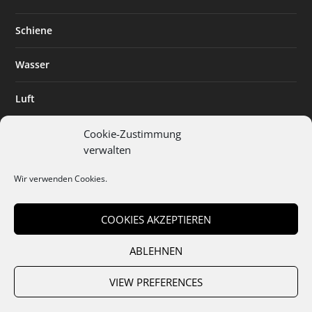
Schiene
Wasser
Luft
Standort
Cookie-Zustimmung
verwalten
Branchenlösungen
Wir verwenden Cookies.
Digitalisierung
COOKIES AKZEPTIEREN
ABLEHNEN
Team
Abo
Mediadaten
Cookies
Datenschutz
AGB
VIEW PREFERENCES
Impressum