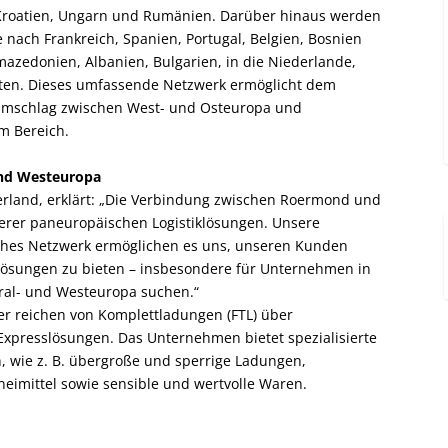
, Kroatien, Ungarn und Rumänien. Darüber hinaus werden
nach Frankreich, Spanien, Portugal, Belgien, Bosnien
zedonien, Albanien, Bulgarien, in die Niederlande,
oten. Dieses umfassende Netzwerk ermöglicht dem
numschlag zwischen West- und Osteuropa und
em Bereich.
und Westeuropa
erland, erklärt: „Die Verbindung zwischen Roermond und
erer paneuropäischen Logistiklösungen. Unsere
ches Netzwerk ermöglichen es uns, unseren Kunden
-Lösungen zu bieten – insbesondere für Unternehmen in
ral- und Westeuropa suchen.“
er reichen von Komplettladungen (FTL) über
Expresslösungen. Das Unternehmen bietet spezialisierte
n, wie z. B. übergroße und sperrige Ladungen,
eimittel sowie sensible und wertvolle Waren.