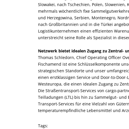
Slowakei, nach Tschechien, Polen, Slowenien
mehrmals wöchentlich fixe Sammelgutverkehre 
und Herzegowina, Serbien, Montenegro, Nordma
nach Großbritannien und in die Türkei angeb
Logistikunternehmen einen effizienten Ware
unterstreicht seine Rolle als Spezialist in dies
Netzwerk bietet idealen Zugang zu Zentral- 
Thomas Schledorn, Chief Operating Officer Ov
Fischamend ist eine Schlüsselkomponente uns
strategischen Standorte und unser umfangrei
einen erstklassigen Service und Door-to-Door
Westeuropa, die einen idealen Zugang zu Zent
Die Straßentransport-Services von cargo-partn
Teilladungen (LTL) bis hin zu Sammelgut- und 
Transport-Services für eine Vielzahl von Güter
temperaturempfindliche Lebensmittel und Arzn
Tags: