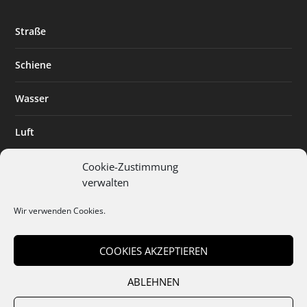
Straße
Schiene
Wasser
Luft
Standort
Cookie-Zustimmung
verwalten
Branchenlösungen
Wir verwenden Cookies.
Digitalisierung
COOKIES AKZEPTIEREN
ABLEHNEN
Team
Abo
Mediadaten
Cookies
Datenschutz
AGB