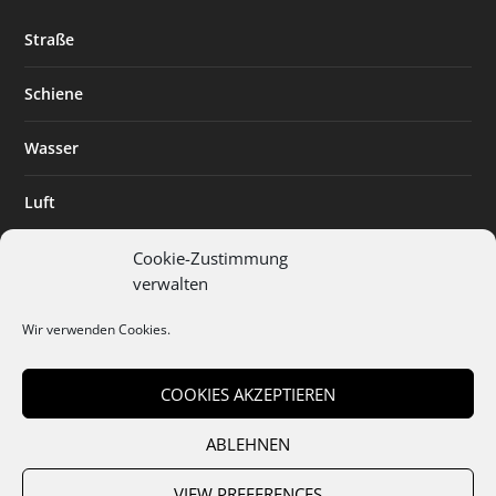
Straße
Schiene
Wasser
Luft
Standort
Cookie-Zustimmung
verwalten
Branchenlösungen
Wir verwenden Cookies.
Digitalisierung
COOKIES AKZEPTIEREN
ABLEHNEN
Team
Abo
Mediadaten
Cookies
Datenschutz
AGB
VIEW PREFERENCES