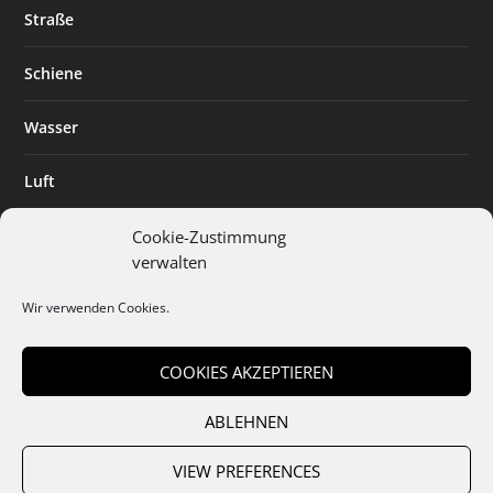
Straße
Schiene
Wasser
Luft
Standort
Cookie-Zustimmung
verwalten
Branchenlösungen
Wir verwenden Cookies.
Digitalisierung
COOKIES AKZEPTIEREN
ABLEHNEN
Team
Abo
Mediadaten
Cookies
Datenschutz
AGB
VIEW PREFERENCES
Impressum