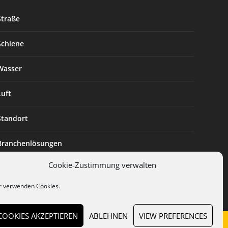
Straße
Schiene
Wasser
Luft
Standort
Branchenlösungen
Cookie-Zustimmung verwalten
Digitalisierung
r verwenden Cookies.
COOKIES AKZEPTIEREN
ABLEHNEN
VIEW PREFERENCES
en
Cookies
Datenschutz
AGB
Impressum