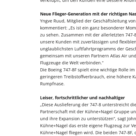
verknüpft, um den Kunden eine bessere Anbind
Neue Flieger-Generation mit der richtigen Nas
Yngve Ruud, Mitglied der Geschäftsleitung von
kommentiert: „Es ist ein ganz besonderer Mom
zu sehen. Zusammen mit der allerletzten 747-8
unsere Kunden mit zuverlässigen und flexible
unglaublichsten Luftfahrtprogramms der Geschi
gemeinsam mit unseren Partnern Atlas Air und
Flugzeuge die Welt verbinden.“
Die Boeing 747-8F spielt eine wichtige Rolle im
geringeren Treibstoffverbrauch, eine höhere K
Rumpfnase.
Leiser, fortschrittlicher und nachhaltiger
„Diese Auslieferung der 747-8 unterstreicht di
Partnerschaft mit der Kühne+Nagel Gruppe un
und ihre Expansion zu unterstützen“, sagt John 
Kühne+Nagel das erste eigene Flugzeug zur Ve
Kühne+Nagel fliegen wird. Die beiden 747-8F,