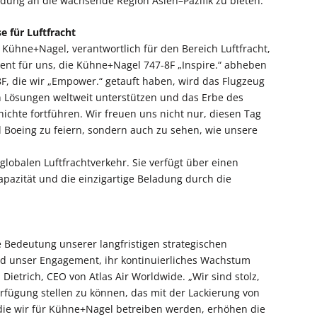
ung an die wachsende Region Asien–Pazifik zu bieten.
e für Luftfracht
 Kühne+Nagel, verantwortlich für den Bereich Luftfracht,
ent für uns, die Kühne+Nagel 747-8F „Inspire.“ abheben
F, die wir „Empower.“ getauft haben, wird das Flugzeug
n Lösungen weltweit unterstützen und das Erbe des
chte fortführen. Wir freuen uns nicht nur, diesen Tag
 Boeing zu feiern, sondern auch zu sehen, wie unsere
 globalen Luftfrachtverkehr. Sie verfügt über einen
apazität und die einzigartige Beladung durch die
e Bedeutung unserer langfristigen strategischen
d unser Engagement, ihr kontinuierliches Wachstum
Dietrich, CEO von Atlas Air Worldwide. „Wir sind stolz,
rfügung stellen zu können, das mit der Lackierung von
 die wir für Kühne+Nagel betreiben werden, erhöhen die