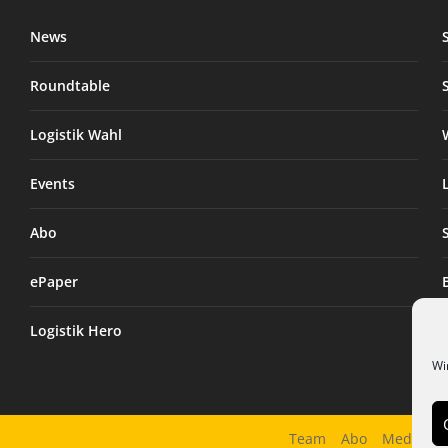
News
Roundtable
Logistik Wahl
Events
Abo
ePaper
Logistik Hero
Wi
Team
Abo
Mediadat