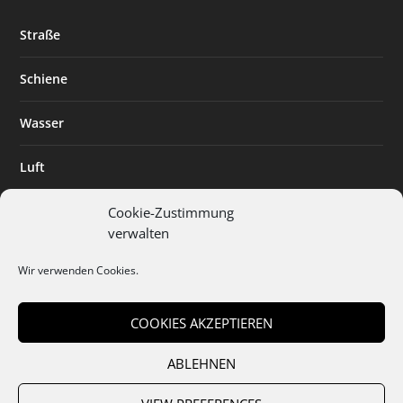
Straße
Schiene
Wasser
Luft
Standort
Cookie-Zustimmung
verwalten
Branchenlösungen
Wir verwenden Cookies.
Digitalisierung
COOKIES AKZEPTIEREN
ABLEHNEN
Team
Abo
Mediadaten
Cookies
Datenschutz
AGB