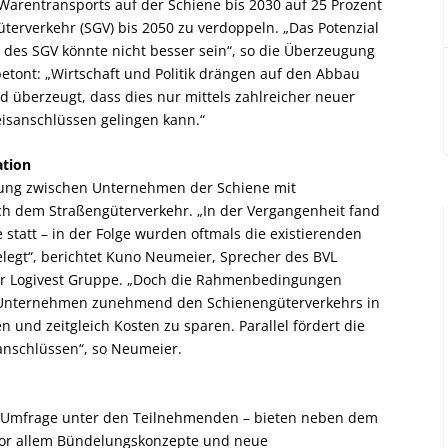
Warentransports auf der Schiene bis 2030 auf 25 Prozent
terverkehr (SGV) bis 2050 zu verdoppeln. „Das Potenzial
n des SGV könnte nicht besser sein“, so die Überzeugung
etont: „Wirtschaft und Politik drängen auf den Abbau
 überzeugt, dass dies nur mittels zahlreicher neuer
eisanschlüssen gelingen kann.“
tion
tzung zwischen Unternehmen der Schiene mit
ch dem Straßengüterverkehr. „In der Vergangenheit fand
 statt – in der Folge wurden oftmals die existierenden
elegt“, berichtet Kuno Neumeier, Sprecher des BVL
er Logivest Gruppe. „Doch die Rahmenbedingungen
en Unternehmen zunehmend den Schienengüterverkehrs in
en und zeitgleich Kosten zu sparen. Parallel fördert die
anschlüssen“, so Neumeier.
er Umfrage unter den Teilnehmenden – bieten neben dem
vor allem Bündelungskonzepte und neue