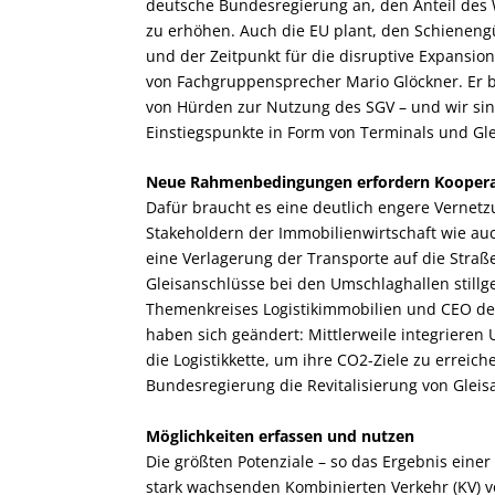
deutsche Bundesregierung an, den Anteil des 
zu erhöhen. Auch die EU plant, den Schienengü
und der Zeitpunkt für die disruptive Expansio
von Fachgruppensprecher Mario Glöckner. Er b
von Hürden zur Nutzung des SGV – und wir sind
Einstiegspunkte in Form von Terminals und Gl
Neue Rahmenbedingungen erfordern Koopera
Dafür braucht es eine deutlich engere Verne
Stakeholdern der Immobilienwirtschaft wie au
eine Verlagerung der Transporte auf die Straße
Gleisanschlüsse bei den Umschlaghallen stillg
Themenkreises Logistikimmobilien und CEO d
haben sich geändert: Mittlerweile integrier
die Logistikkette, um ihre CO
2
-Ziele zu erreich
Bundesregierung die Revitalisierung von Gleis
Möglichkeiten erfassen und nutzen
Die größten Potenziale – so das Ergebnis ein
stark wachsenden Kombinierten Verkehr (KV) 