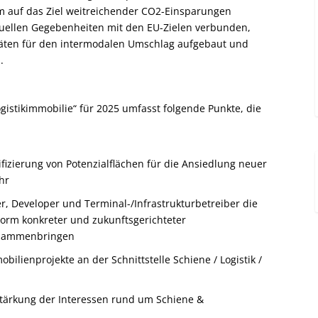
m auf das Ziel weitreichender CO
2
-Einsparungen
tuellen Gegebenheiten mit den EU-Zielen verbunden,
täten für den intermodalen Umschlag aufgebaut und
.
gistikimmobilie“ für 2025 umfasst folgende Punkte, die
tifizierung von Potenzialflächen für die Ansiedlung neuer
hr
er, Developer und Terminal-/Infrastrukturbetreiber die
Form konkreter und zukunftsgerichteter
usammenbringen
ilienprojekte an der Schnittstelle Schiene / Logistik /
Stärkung der Interessen rund um Schiene &