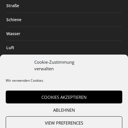
Straße
Schiene
Wasser
Luft
Standort
Cookie-Zustimmung
verwalten
Branchenlösungen
Wir verwenden Cookies.
Digitalisierung
COOKIES AKZEPTIEREN
ABLEHNEN
Team
Abo
Mediadaten
Cookies
Datenschutz
AGB
VIEW PREFERENCES
Impressum