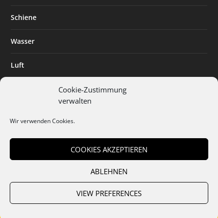
Schiene
Wasser
Luft
Standort
Cookie-Zustimmung
verwalten
Branchenlösungen
Wir verwenden Cookies.
Digitalisierung
COOKIES AKZEPTIEREN
ABLEHNEN
Team
Abo
Mediadaten
Cookies
Datenschutz
AGB
VIEW PREFERENCES
Impressum