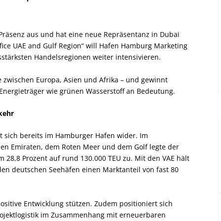
Präsenz aus und hat eine neue Repräsentanz in Dubai
fice UAE and Gulf Region“ will Hafen Hamburg Marketing
sstärksten Handelsregionen weiter intensivieren.
be zwischen Europa, Asien und Afrika – und gewinnt
ge Energieträger wie grünen Wasserstoff an Bedeutung.
kehr
lt sich bereits im Hamburger Hafen wider. Im
hen Emiraten, dem Roten Meer und dem Golf legte der
28,8 Prozent auf rund 130.000 TEU zu. Mit den VAE hält
en deutschen Seehäfen einen Marktanteil von fast 80
ositive Entwicklung stützen. Zudem positioniert sich
rojektlogistik im Zusammenhang mit erneuerbaren