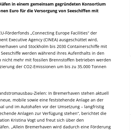
 Häfen in einem gemeinsam gegründeten Konsortium
onen Euro für die Versorgung von Seeschiffen mit
U-Förderfonds „Connecting Europe Facilities“ der
ent Executive Agency (CINEA) ausgeschüttet wird,
erhaven und Stockholm bis 2030 Containerschiffe mit
 Seeschiffe werden während ihres Aufenthalts in den
 nicht mehr mit fossilen Brennstoffen betrieben werden
uzierung der CO
2
-Emissionen um bis zu 35.000 Tonnen
andstromausbau-Zielen: In Bremerhaven stehen aktuell
i neue, mobile sowie eine feststehende Anlage an der
al und im Autohafen vor der Umsetzung – langfristig
rechende Anlagen zur Verfügung stehen“, berichtet die
tion Kristina Vogt und freut sich über den
äfen. „Allein Bremerhaven wird dadurch eine Förderung