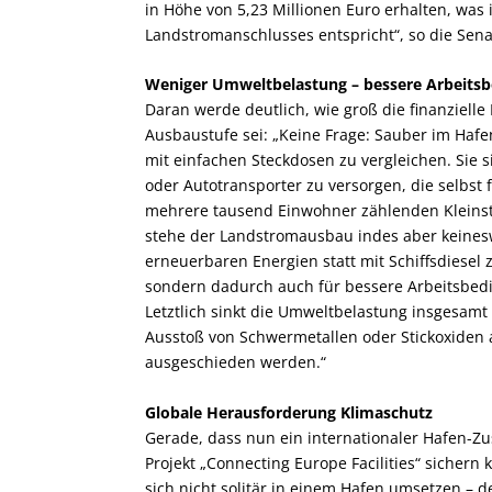
in Höhe von 5,23 Millionen Euro erhalten, was 
Landstromanschlusses entspricht“, so die Sena
Weniger Umweltbelastung – bessere Arbeits
Daran werde deutlich, wie groß die finanzielle
Ausbaustufe sei: „Keine Frage: Sauber im Hafen
mit einfachen Steckdosen zu vergleichen. Sie s
oder Autotransporter zu versorgen, die selbs
mehrere tausend Einwohner zählenden Kleinsta
stehe der Landstromausbau indes aber keineswe
erneuerbaren Energien statt mit Schiffsdiesel z
sondern dadurch auch für bessere Arbeitsbedi
Letztlich sinkt die Umweltbelastung insgesamt 
Ausstoß von Schwermetallen oder Stickoxiden 
ausgeschieden werden.“
Globale Herausforderung Klimaschutz
Gerade, dass nun ein internationaler Hafen-Z
Projekt „Connecting Europe Facilities“ sichern 
sich nicht solitär in einem Hafen umsetzen – d