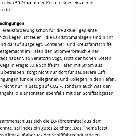
in etwa 50 Prozent der Kosten eines einzelnen
torin.
bedingungen
 Herausforderung schon für die aktuell geplante
 zu liegen, ist teuer – die Landstromanlagen sind nicht
ind darauf ausgelegt, Container- und Kreuzfahrtschiffe
t festgemacht im Hafen den Stromverbrauch einer
dt haben“, so Senatorin Vogt. Trotz der hohen Kosten
gs in Frage: „Die Schiffe im Hafen mit Strom aus
u betreiben, sorgt nicht nur dort für sauberere Luft,
ngungen für die Kolleginnen und Kollegen in den Häfen.
– nicht nur in Bezug auf CO
2
–, sondern auch was den
angeht, die ansonsten ebenfalls mit den Schiffsabgasen
usammenschluss sich die EU-Fördermittel aus dem
konnte, sei indes ein gutes Zeichen: „Das Thema lässt
en Klima-Fußabdruck der Schifffahrtsindustrie zu