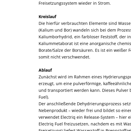
Freisetzungssystem wieder in Strom.
Kreislauf
Die hierfür verbrauchten Elemente sind Wasse
(Kalium und Bor) wandeln sich bei dem Prozes
Kaliumborhydrid, ein farbloser Feststoff, der 
Kaliummetaborat ist eine anorganische chemi
Borate/Salze der Borsäuren. Es ist ein weißer F
somit nicht verschwendet.
Ablauf
Zunächst wird im Rahmen eines Hydrierungspr
erzeugt, um eine pulverförmige, kaffeeähnlic
und transportiert werden kann. Dieses Pulver be
Fuel).
Der anschließende Dehydrierungsprozess setz
Nebenprodukt – wieder frei und bildet so eine
verwendet Electriq ein Release-System – hier 
Electriq Fuel freizusetzen, nachdem es mit Wa
Freisetzung) liefert Wasserstoff in Brennstoffz