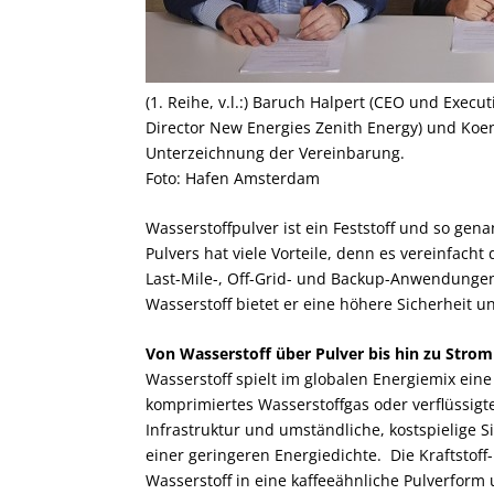
(1. Reihe, v.l.:) Baruch Halpert (CEO und Execu
Director New Energies Zenith Energy) und Ko
Unterzeichnung der Vereinbarung.
Foto: Hafen Amsterdam
Wasserstoffpulver ist ein Feststoff und so gen
Pulvers hat viele Vorteile, denn es vereinfach
Last-Mile-, Off-Grid- und Backup-Anwendungen
Wasserstoff bietet er eine höhere Sicherheit u
Von Wasserstoff über Pulver bis hin zu Strom
Wasserstoff spielt im globalen Energiemix ein
komprimiertes Wasserstoffgas oder verflüssigt
Infrastruktur und umständliche, kostspielige 
einer geringeren Energiedichte. Die Kraftstof
Wasserstoff in eine kaffeeähnliche Pulverform