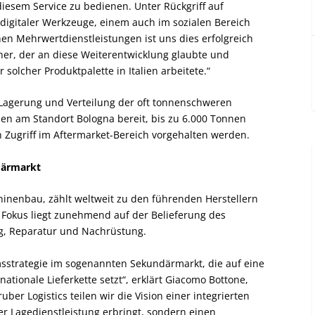
diesem Service zu bedienen. Unter Rückgriff auf
digitaler Werkzeuge, einem auch im sozialen Bereich
hen Mehrwertdienstleistungen ist uns dies erfolgreich
ner, der an diese Weiterentwicklung glaubte und
lcher Produktpalette in Italien arbeitete.“
Lagerung und Verteilung der oft tonnenschweren
n am Standort Bologna bereit, bis zu 6.000 Tonnen
 Zugriff im Aftermarket-Bereich vorgehalten werden.
ndärmarkt
hinenbau, zählt weltweit zu den führenden Herstellern
Fokus liegt zunehmend auf der Belieferung des
ng, Reparatur und Nachrüstung.
msstrategie im sogenannten Sekundärmarkt, die auf eine
ationale Lieferkette setzt“, erklärt Giacomo Bottone,
er Logistics teilen wir die Vision einer integrierten
der Lagedienstleistung erbringt, sondern einen