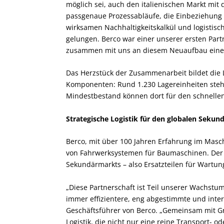
möglich sei, auch den italienischen Markt mit 
passgenaue Prozessabläufe, die Einbeziehung 
wirksamen Nachhaltigkeitskalkül und logistisc
gelungen. Berco war einer unserer ersten Part
zusammen mit uns an diesem Neuaufbau einer so
Das Herzstück der Zusammenarbeit bildet die 
Komponenten: Rund 1.230 Lagereinheiten stehe
Mindestbestand können dort für den schnellen
Strategische Logistik für den globalen Seku
Berco, mit über 100 Jahren Erfahrung im Masc
von Fahrwerksystemen für Baumaschinen. Der 
Sekundärmarkts – also Ersatzteilen für Wartu
„Diese Partnerschaft ist Teil unserer Wachstu
immer effizientere, eng abgestimmte und intern
Geschäftsführer von Berco. „Gemeinsam mit Grub
Logistik, die nicht nur eine reine Transport- o