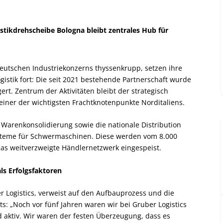
tikdrehscheibe Bologna bleibt zentrales Hub für
deutschen Industriekonzerns thyssenkrupp, setzen ihre
istik fort: Die seit 2021 bestehende Partnerschaft wurde
ert. Zentrum der Aktivitäten bleibt der strategisch
 einer der wichtigsten Frachtknotenpunkte Norditaliens.
 Warenkonsolidierung sowie die nationale Distribution
steme für Schwermaschinen. Diese werden vom 8.000
as weitverzweigte Händlernetzwerk eingespeist.
als Erfolgsfaktoren
r Logistics, verweist auf den Aufbauprozess und die
s: „Noch vor fünf Jahren waren wir bei Gruber Logistics
nd aktiv. Wir waren der festen Überzeugung, dass es