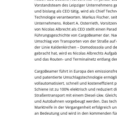
Vorstandsteam des Leipziger Unternehmens g
und bislang als CEO tätig, wird als Chief Tech
Technologie verantworten. Markus Fischer, sei
Unternehmens. Robert A. Osterrieth, Vorsitze
von Nicolas Albrecht als CEO stellt einen Par
Führungsgeschichte von CargoBeamer dar. Na
Umschlag von Transporten von der Straße auf d
der Linie Kaldenkirchen – Domodossola und der
gebracht hat, wird es Nicolas Albrechts Aufg
und das Routen- und Terminalnetz entlang de
CargoBeamer führt in Europa den emissionsfre
und patentierte Umschlagstechnologie ermögl
vollautomatisiert, schnell und kosteneffizient
Schiene ist zu 100% elektrisch und reduziert d
Straßentransport mit einem Diesel-Lkw. Gleic
und Autobahnen vorgebeugt werden. Das tech
Marktreife in der Vergangenheit erfolgreich u
an Bedeutung und wird in den kommenden fünf 