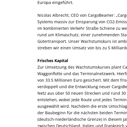
Europa eingeführt.
Nicolas Albrecht, CEO von CargoBeamer: „Cargo
Systems massiv zur Einsparung von CO2-Emis
im kombinierten Verkehr Straße-Schiene zu we
rund um Klimaschutz, einer zunehmenden Sta
Gütertransport. Unser Wachstumskurs ist ambiti
streben wir einen Umsatz von bis zu 5 Milliarden
Frisches Kapital
Zur Umsetzung des Wachstumskurses plant Cargo
Waggonflotte und das Terminalnetzwerk. Hierfü
von 33.5 Millionen Euro gesichert. Mit dem fr
verdoppelt und die Entwicklung neuer CargoBe
Netz aus über 50 neuen Strecken und rund 3
entstehen, wobei jede Route und jedes Termin
ausgewählt wird. Nachdem die erste Umschlaga
der Baubeginn für die nächsten beiden Termin
(deutsch-niederländische Grenze) in diesem J
zwischen Deutschland, Italien und Frankreich 