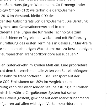
estoßen. Hans-Jürgen Weidemann, Co-Firmengründer
nology Officer (CTO) weiterhin die CargoBeamer-
t 2016 im Vorstand, bleibt CFO des
nder des Aufsichtsrats von CargoBeamer: „Die Berufung
adigmen- und Generationenwechsel in der
chdem Hans-Jürgen die führende Technologie zum
ie Schiene erfolgreich entwickelt und mit Einführung
 Eröffnung des ersten Terminals in Calais zur Marktreife
abe sein, den bisherigen Wachstumskurs zu beschleunigen
r europäischen Transportkorridore auszubauen.“
ien Güterverkehr im großen Maß ein. Eine proprietäre
icht dem Unternehmen, alle Arten von Sattelanhängern
 per Bahn zu transportieren. Der Transport auf der
ie CO
2
-Emissionen um 80% im Vergleich zum
hzeitig kann der wachsenden Staubelastung auf Straßen
nisch bewährte CargoBeamer-System hat seine
nter Beweis gestellt, gewinnt auf dem Markt zunehmend
Jahren auf allen wichtigen Verkehrskorridoren in