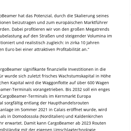
Beamer hat das Potenzial, durch die Skalierung seines
sionen beizutragen und zum europäischen Marktführer
rden. Dabei profitieren wir von den großen Megatrends
ubelastung auf den Straßen und steigender Volumina im
oniert und realistisch zugleich: in zirka 10 Jahren
 Euro bei einer attraktiven Profitabilität an.“
Beamer signifikante finanzielle Investitionen in die
r wurde sich zuletzt frisches Wachstumskapital in Höhe
ischen Kapital wird die Waggonflotte auf über 600 Wagen
amer-Terminals vorangetrieben. Bis 2032 soll ein enges
0 CargoBeamer-Terminals im Kernmarkt Europa
al sorgfältig entlang der Haupthandelsrouten
nlage im Sommer 2021 in Calais eröffnet wurde, wird
als in Domodossola (Norditalien) und Kaldenkirchen
ahr erwartet. Damit kann CargoBeamer ab 2023 Routen
vollständig mit der eigenen Umschlagtechnologie