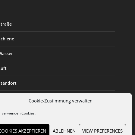
Straße
Schiene
Wasser
Luft
Standort
Branchenlösungen
Cookie-Zustimmung verwalten
Digitalisierung
r verwenden Cookies.
COOKIES AKZEPTIEREN
ABLEHNEN
VIEW PREFERENCES