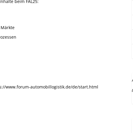
nhalte beim FAL25:
r Märkte
prozessen
s://www.forum-automobillogistik.de/de/start.html