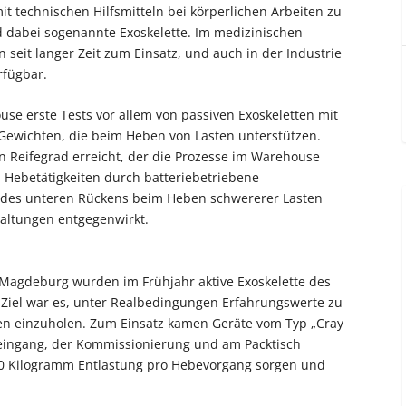
t technischen Hilfsmitteln bei körperlichen Arbeiten zu
d dabei sogenannte Exoskelette. Im medizinischen
seit langer Zeit zum Einsatz, und auch in der Industrie
rfügbar.
se erste Tests vor allem von passiven Exoskeletten mit
ewichten, die beim Heben von Lasten unterstützen.
n Reifegrad erreicht, der die Prozesse im Warehouse
n Hebetätigkeiten durch batteriebetriebene
g des unteren Rückens beim Heben schwererer Lasten
haltungen entgegenwirkt.
agdeburg wurden im Frühjahr aktive Exoskelette des
 Ziel war es, unter Realbedingungen Erfahrungswerte zu
n einzuholen. Zum Einsatz kamen Geräte vom Typ „Cray
neingang, der Kommissionierung und am Packtisch
r 30 Kilogramm Entlastung pro Hebevorgang sorgen und