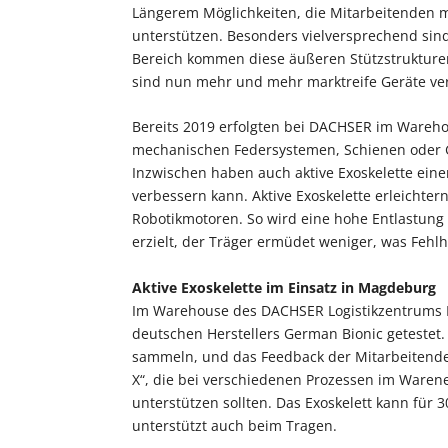
Längerem Möglichkeiten, die Mitarbeitenden mi
unterstützen. Besonders vielversprechend sin
Bereich kommen diese äußeren Stützstrukturen 
sind nun mehr und mehr marktreife Geräte ve
Bereits 2019 erfolgten bei DACHSER im Warehou
mechanischen Federsystemen, Schienen oder G
Inzwischen haben auch aktive Exoskelette eine
verbessern kann. Aktive Exoskelette erleichter
Robotikmotoren. So wird eine hohe Entlastun
erzielt, der Träger ermüdet weniger, was Fehl
Aktive Exoskelette im Einsatz in Magdeburg
Im Warehouse des DACHSER Logistikzentrums M
deutschen Herstellers German Bionic getestet.
sammeln, und das Feedback der Mitarbeitende
X“, die bei verschiedenen Prozessen im Ware
unterstützen sollten. Das Exoskelett kann fü
unterstützt auch beim Tragen.