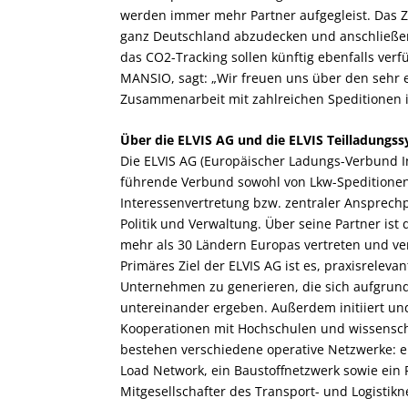
werden immer mehr Partner aufgegleist. Das Zi
ganz Deutschland abzudecken und anschließen
das CO
2
-Tracking sollen künftig ebenfalls verf
MANSIO, sagt: „Wir freuen uns über den sehr er
Zusammenarbeit mit zahlreichen Speditionen i
Über die ELVIS AG und die ELVIS Teilladung
Die ELVIS AG (Europäischer Ladungs-Verbund Int
führende Verbund sowohl von Lkw-Speditionen
Interessenvertretung bzw. zentraler Ansprec
Politik und Verwaltung. Über seine Partner is
mehr als 30 Ländern Europas vertreten und ver
Primäres Ziel der ELVIS AG ist es, praxisrelev
Unternehmen zu generieren, die sich aufgrun
untereinander ergeben. Außerdem initiiert un
Kooperationen mit Hochschulen und wissensch
bestehen verschiedene operative Netzwerke: ei
Load Network, ein Baustoffnetzwerk sowie ein 
Mitgesellschafter des Transport- und Logistik