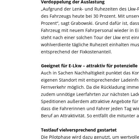
Verdoppelung der Auslastung
„Aufgrund der Lenk- und Ruhezeiten des Lkw-Fa
des Fahrzeugs heute bei 30 Prozent. Mit unser
Prozent“, sagt Grabowski. Grund dafür ist, da
Fahrzeug mit neuem Fahrpersonal wieder in E
steht nach einer solchen Tour der Lkw erst einm
wohlverdiente tägliche Ruhezeit einhalten mus
entsprechend der Fixkostenanteil.
Geeignet für E-Lkw – attraktiv für potenziell
Auch in Sachen Nachhaltigkeit punktet das K
eigenen Standort mit entsprechender Ladeinfra
Fernverkehr möglich. Da die Rückladung imme
zudem unnötige Leerfahrten zur nächsten Lade
Speditionen außerdem attraktive Angebote für
dass die Fahrerinnen und Fahrer jeden Tag w
Beruf an Attraktivität. So entfällt die mitunt
Testlauf vielversprechend gestartet
Die Pilotphase wird dazu genutzt, um wertvoll