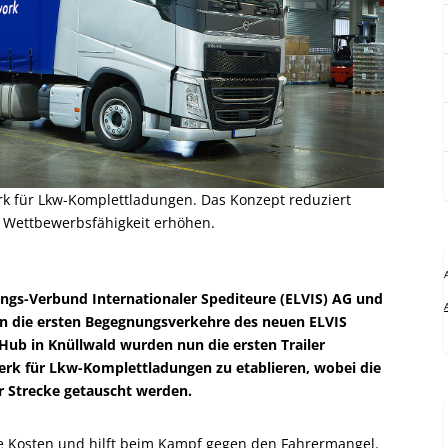
 für Lkw-Komplettladungen. Das Konzept reduziert
e Wettbewerbsfähigkeit erhöhen.
ungs-Verbund Internationaler Spediteure (ELVIS) AG und
 die ersten Begegnungsverkehre des neuen ELVIS
ub in Knüllwald wurden nun die ersten Trailer
werk für Lkw-Komplettladungen zu etablieren, wobei die
r Strecke getauscht werden.
ie Kosten und hilft beim Kampf gegen den Fahrermangel.