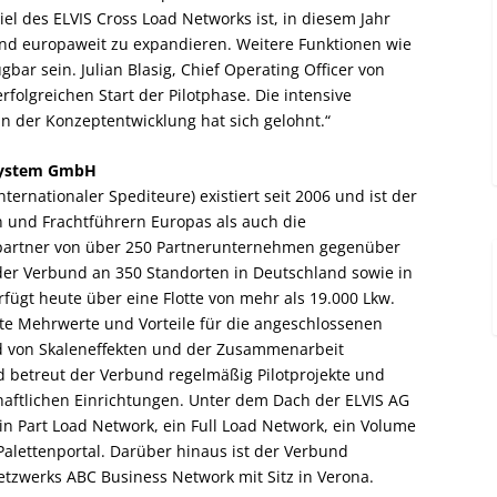
el des ELVIS Cross Load Networks ist, in diesem Jahr
d europaweit zu expandieren. Weitere Funktionen wie
ügbar sein. Julian Blasig, Chief Operating Officer von
folgreichen Start der Pilotphase. Die intensive
n der Konzeptentwicklung hat sich gelohnt.“
ssystem GmbH
ernationaler Spediteure) existiert seit 2006 und ist der
 und Frachtführern Europas als auch die
hpartner von über 250 Partnerunternehmen gegenüber
t der Verbund an 350 Standorten in Deutschland sowie in
fügt heute über eine Flotte von mehr als 19.000 Lkw.
ante Mehrwerte und Vorteile für die angeschlossenen
d von Skaleneffekten und der Zusammenarbeit
d betreut der Verbund regelmäßig Pilotprojekte und
aftlichen Einrichtungen. Unter dem Dach der ELVIS AG
n Part Load Network, ein Full Load Network, ein Volume
Palettenportal. Darüber hinaus ist der Verbund
netzwerks ABC Business Network mit Sitz in Verona.