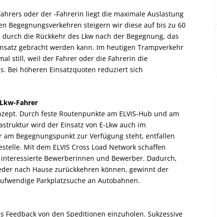
hrers oder der -Fahrerin liegt die maximale Auslastung
en Begegnungsverkehren steigern wir diese auf bis zu 60
ss durch die Rückkehr des Lkw nach der Begegnung, das
insatz gebracht werden kann. Im heutigen Trampverkehr
al still, weil der Fahrer oder die Fahrerin die
s. Bei höheren Einsatzquoten reduziert sich
e Lkw-Fahrer
onzept. Durch feste Routenpunkte am ELVIS-Hub und am
struktur wird der Einsatz von E-Lkw auch im
r am Begegnungspunkt zur Verfügung steht, entfallen
stelle. Mit dem ELVIS Cross Load Network schaffen
 interessierte Bewerberinnen und Bewerber. Dadurch,
ieder nach Hause zurückkehren können, gewinnt der
er aufwendige Parkplatzsuche an Autobahnen.
es Feedback von den Speditionen einzuholen. Sukzessive