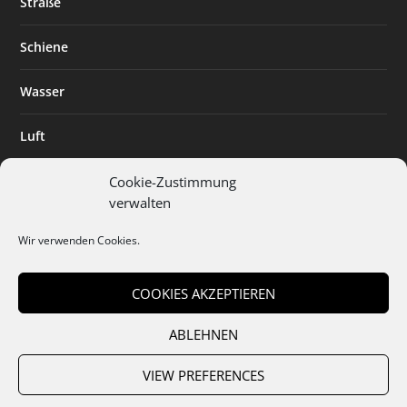
Straße
Schiene
Wasser
Luft
Standort
Cookie-Zustimmung
verwalten
Branchenlösungen
Wir verwenden Cookies.
Digitalisierung
COOKIES AKZEPTIEREN
ABLEHNEN
Team
Abo
Mediadaten
Cookies
Datenschutz
AGB
VIEW PREFERENCES
Impressum