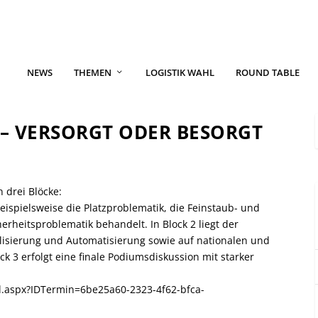
NEWS
THEMEN
LOGISTIK WAHL
ROUND TABLE
 – VERSORGT ODER BESORGT
n drei Blöcke:
eispielsweise die Platzproblematik, die Feinstaub- und
erheitsproblematik behandelt. In Block 2 liegt der
isierung und Automatisierung sowie auf nationalen und
ock 3 erfolgt eine finale Podiumsdiskussion mit starker
l.aspx?IDTermin=6be25a60-2323-4f62-bfca-