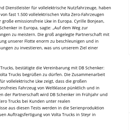
nd Dienstleister für vollelektrische Nutzfahrzeuge, haben
von fast 1.500 vollelektrischen Volta Zero-Fahrzeugen
r große emissionsfreie Lkw in Europa. Cyrille Bonjean,
 Schenker in Europa, sagte: „Auf dem Weg zur
ungen zu meistern. Die groß angelegte Partnerschaft mit
ierung unserer Flotte enorm zu beschleunigen und in
sungen zu investieren, was uns unserem Ziel einer
a Trucks, bestätigte die Vereinbarung mit DB Schenker:
Volta Trucks begrüßen zu dürfen. Die Zusammenarbeit
r vollelektrische Lkw zeigt, dass die großen
nsfreies Fahrzeug von Weltklasse pünktlich und in
en der Partnerschaft wird DB Schenker im Frühjahr und
Zero Trucks bei Kunden unter realen
isse aus diesen Tests werden in die Serienproduktion
uen Auftragsfertigung von Volta Trucks in Steyr in