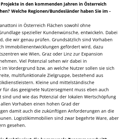
f Projekte in den kommenden Jahren in ­Österreich
gehen? Welche Regionen/Bundesländer haben Sie im ­
anattoni in Österreich Flächen sowohl ohne
f Grundlage spezieller Kundenwünsche, entwickeln. Dabei
nd, die wir genau prüfen. Grundsätzlich sind Vorhaben
ch Immobilien­entwicklungen gefördert wird, dazu
ftszentren wie Wien, Graz oder Linz zur Expansion
ehmen. Viel Potenzial sehen wir dabei in
 im Vordergrund bzw. an ­welche Nutzer sollen sie sich
breite, multifunktionale Zielgruppe, bestehend aus
ikdienstleistern. Kleine und mittelständische
r für das geeignete Nutzersegment muss eben auch
 sind und wie das Potenzial der lokalen Wertschöpfung
ei allen Vorhaben einen hohen Grad der
igen damit auch die zukünftigen Anforderungen an die
nen. Logistikimmobilien sind zwar begehrte Ware, aber
ern gesehen.