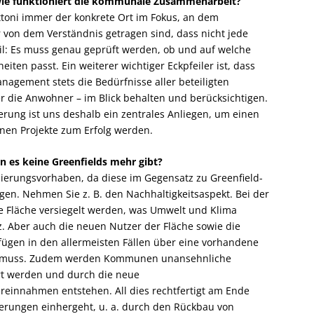
wie funktioniert die kommunale Zusammenarbeit?
attoni immer der konkrete Ort im Fokus, an dem
 von dem Verständnis getragen sind, dass nicht jede
l: Es muss genau geprüft werden, ob und auf welche
ten passt. Ein weiterer wichtiger Eckpfeiler ist, dass
agement stets die Bedürfnisse aller beteiligten
 die Anwohner – im Blick behalten und berücksichtigen.
rung ist uns deshalb ein zentrales Anliegen, um einen
nen Projekte zum Erfolg werden.
n es keine Greenfields mehr gibt?
alisierungsvorhaben, da diese im Gegensatz zu Greenfield-
gen. Nehmen Sie z. B. den Nachhaltigkeitsaspekt. Bei der
e Fläche versiegelt werden, was Umwelt und Klima
 Aber auch die neuen Nutzer der Fläche sowie die
ügen in den allermeisten Fällen über eine vorhandene
den muss. Zudem werden Kommunen unansehnliche
rt werden und durch die neue
einnahmen entstehen. All dies rechtfertigt am Ende
ierungen einhergeht, u. a. durch den Rückbau von