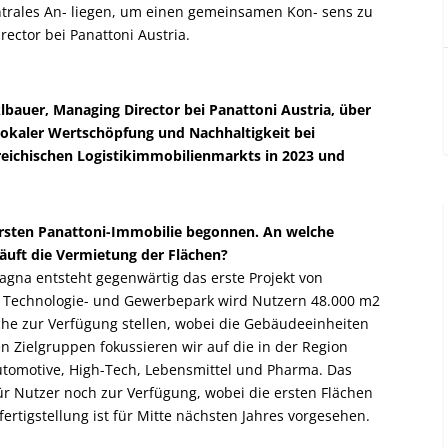
entrales An- liegen, um einen gemeinsamen Kon- sens zu
rector bei Panattoni Austria.
lbauer, Managing Director bei Panattoni Austria, über
n lokaler Wertschöpfung und Nachhaltigkeit bei
reichischen Logistikimmobilienmarkts in 2023 und
ersten Panattoni-Immobilie begonnen. An welche
läuft die Vermietung der Flächen?
gna entsteht gegenwärtig das erste Projekt von
r Technologie- und Gewerbepark wird Nutzern 48.000 m
2
che zur Verfügung stellen, wobei die Gebäudeeinheiten
en Zielgruppen fokussieren wir auf die in der Region
utomotive, High-Tech, Lebensmittel und Pharma. Das
r Nutzer noch zur Verfügung, wobei die ersten Flächen
rtigstellung ist für Mitte nächsten Jahres vorgesehen.