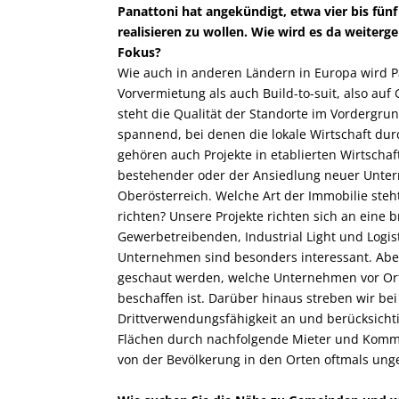
Panattoni hat angekündigt, etwa vier bis fün
realisieren zu wollen. Wie wird es da weiter
Fokus?
Wie auch in anderen Ländern in Europa wird P
Vorvermietung als auch Build-to-suit, also au
steht die Qualität der Standorte im Vordergru
spannend, bei denen die lokale Wirtschaft dur
gehören auch Projekte in etablierten Wirtscha
bestehender oder der Ansiedlung neuer Untern
Oberösterreich. Welche Art der Immobilie steht
richten? Unsere Projekte richten sich an eine 
Gewerbetreibenden, Industrial Light und Logist
Unternehmen sind besonders interessant. Abe
geschaut werden, welche Unternehmen vor Ort
beschaffen ist. Dar­über hinaus streben wir b
Drittverwendungsfähigkeit an und berücksicht
Flächen durch nachfolgende Mieter und Kommu
von der Bevölkerung in den Orten oftmals ung