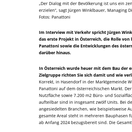
„Der Dialog mit der Bevölkerung ist uns ein z
erzielen“, sagt Jürgen Winklbauer, Managing Di
Fotos: Panattoni
Im Interview mit Verkehr spricht Jürgen Wink
das erste Projekt in Österreich, die Rolle vo
Panattoni sowie die Entwicklungen des öster
darüber hinaus.
In Österreich wurde heuer mit dem Bau der 
Zielgruppe richten Sie sich damit und wie ver
Korrekt, in Hasendorf in der Marktgemeinde Wa
Panattoni auf dem österreichischen Markt. De
Nutzfläche sowie 7.200 m
2
Büro- und Sozialflä
aufteilbar sind in insgesamt zwölf Units. Bei d
angesiedelten Branchen, wie beispielsweise A
gesamte Areal steht in mehreren Bauphasen fü
ab Anfang 2024 bezugsbereit sind. Die Gesamtfe