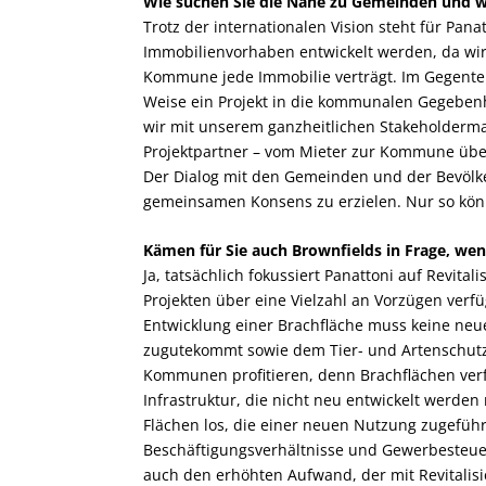
Wie suchen Sie die Nähe zu Gemeinden und 
Trotz der internationalen Vision steht für Pan
Immobilienvorhaben entwickelt werden, da wir
Kommune jede Immobilie verträgt. Im Gegentei
Weise ein Projekt in die kommunalen Gegebenhei
wir mit unserem ganzheitlichen Stakeholderman
Projektpartner – vom Mieter zur Kommune über
Der Dialog mit den Gemeinden und der Bevölke
gemeinsamen Konsens zu erzielen. Nur so kön
Kämen für Sie auch Brownfields in Frage, wen
Ja, tatsächlich fokussiert Pana­ttoni auf Revit
Projekten über eine Vielzahl an Vorzügen verfü
Entwicklung einer Brachfläche muss keine neu
zugutekommt sowie dem Tier- und Artenschutz.
Kommunen profitieren, denn Brachflächen verf
Infrastruktur, die nicht neu entwickelt wer
Flächen los, die einer neuen Nutzung zugefüh
Beschäftigungsverhältnisse und Gewerbesteuer
auch den erhöhten Aufwand, der mit Revitalis