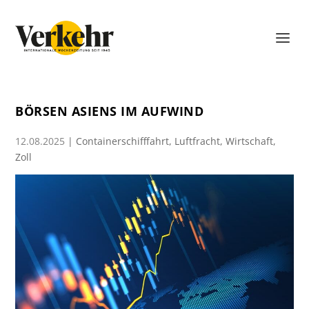
BÖRSEN ASIENS IM AUFWIND
12.08.2025
|
Containerschifffahrt
,
Luftfracht
,
Wirtschaft
,
Zoll