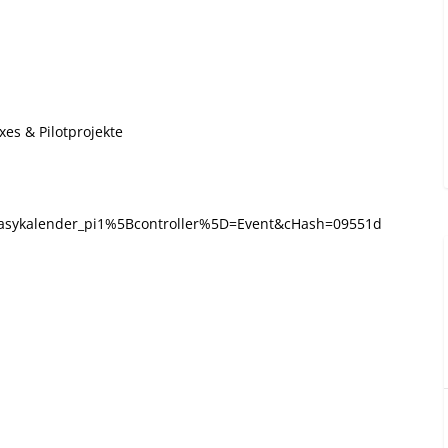
es & Pilotprojekte
asykalender_pi1%5Bcontroller%5D=Event&cHash=09551d