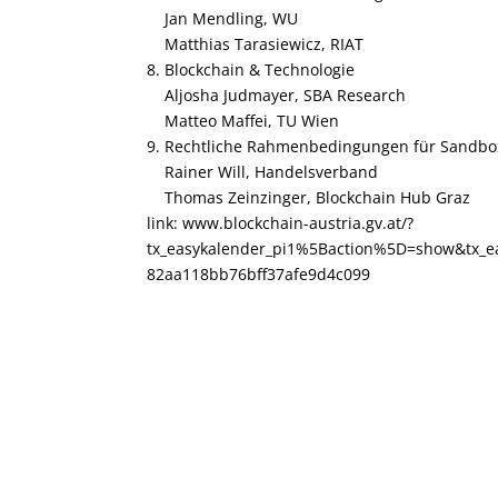
Jan Mendling, WU
Matthias Tarasiewicz, RIAT
8. Blockchain & Technologie
Aljosha Judmayer, SBA Research
Matteo Maffei, TU Wien
9. Rechtliche Rahmenbedingungen für Sandbox
Rainer Will, Handelsverband
Thomas Zeinzinger, Blockchain Hub Graz
link:
www.blockchain-austria.gv.at/?
tx_easykalender_pi1%5Baction%5D=show&tx_e
82aa118bb76bff37afe9d4c099