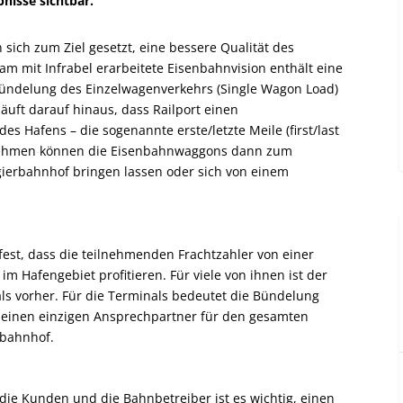
nisse sichtbar.
sich zum Ziel gesetzt, eine bessere Qualität des
m mit Infrabel erarbeitete Eisenbahnvision enthält eine
ndelung des Einzelwagenverkehrs (Single Wagon Load)
äuft darauf hinaus, dass Railport einen
s Hafens – die sogenannte erste/letzte Meile (first/last
ernehmen können die Eisenbahnwaggons dann zum
ierbahnhof bringen lassen oder sich von einem
st, dass die teilnehmenden Frachtzahler von einer
m Hafengebiet profitieren. Für viele von ihnen ist der
als vorher. Für die Terminals bedeutet die Bündelung
 einen einzigen Ansprechpartner für den gesamten
rbahnhof.
 die Kunden und die Bahnbetreiber ist es wichtig, einen