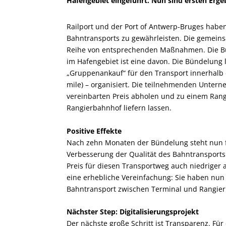
Hafengebiet eingeführt. Nun sind ersten Ergeb
Railport und der Port of Antwerp-Bruges haben 
Bahntransports zu gewährleisten. Die gemeinsa
Reihe von entsprechenden Maßnahmen. Die Bü
im Hafengebiet ist eine davon. Die Bündelung l
„Gruppenankauf“ für den Transport innerhalb de
mile) – organisiert. Die teilnehmenden Unt
vereinbarten Preis abholen und zu einem Rang
Rangierbahnhof liefern lassen.
Positive Effekte
Nach zehn Monaten der Bündelung steht nun fe
Verbesserung der Qualität des Bahntransports i
Preis für diesen Transportweg auch niedriger 
eine erhebliche Vereinfachung: Sie haben nun
Bahntransport zwischen Terminal und Rangie
Nächster Step: Digitalisierungsprojekt
Der nächste große Schritt ist Transparenz. Für