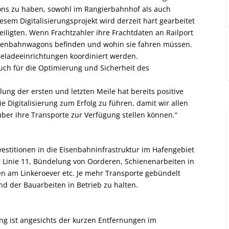
ons zu haben, sowohl im Rangierbahnhof als auch
sem Digitalisierungsprojekt wird derzeit hart gearbeitet
eiligten. Wenn Frachtzahler ihre Frachtdaten an Railport
Eisenbahnwagons befinden und wohin sie fahren müssen.
Beladeeinrichtungen koordiniert werden.
ch für die Optimierung und Sicherheit des
elung der ersten und letzten Meile hat bereits positive
die Digitalisierung zum Erfolg zu führen, damit wir allen
ber ihre Transporte zur Verfügung stellen können.“
estitionen in die Eisenbahninfrastruktur im Hafengebiet
r Linie 11, Bündelung von Oorderen, Schienenarbeiten in
n am Linkeroever etc. Je mehr Transporte gebündelt
nd der Bauarbeiten in Betrieb zu halten.
ng ist angesichts der kurzen Entfernungen im