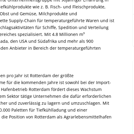
iefkühlprodukte wie z. B. Fisch- und Fleischprodukte,
e, Obst und Gemüse, Milchprodukte und
lette Supply-Chain für temperaturgeführte Waren und ist
lagsaktivitäten für Schiffe, Spedition und Verteilung
reiches spezialisiert. Mit 4.8 Millionen m³
anada, den USA und Südafrika und mehr als 900
enden Anbieter in Bereich der temperaturgeführten
en pro Jahr ist Rotterdam der größte
me für die kommenden Jahre ist sowohl bei der Import-
r Hafenbetrieb Rotterdam fördert dieses Wachstum
em Sektor tätige Unternehmen die dafür erforderlichen
cher und zuverlässig zu lagern und umzuschlagen. Mit
 60.000 Paletten für Tiefkühlladung und einer
 die Position von Rotterdam als Agrarlebensmittelhafen