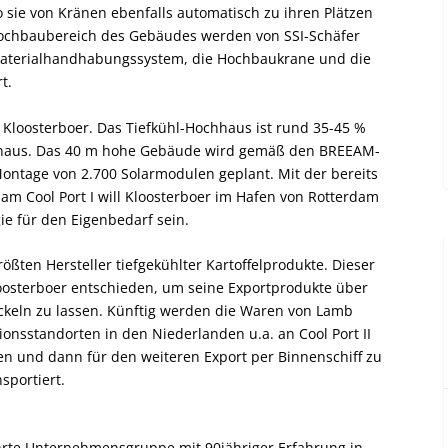
 sie von Kränen ebenfalls automatisch zu ihren Plätzen
 Hochbaubereich des Gebäudes werden von SSI-Schäfer
 Materialhandhabungssystem, die Hochbaukrane und die
t.
ür Kloosterboer. Das Tiefkühl-Hochhaus ist rund 35-45 %
ühlhaus. Das 40 m hohe Gebäude wird gemäß den BREEAM-
ontage von 2.700 Solarmodulen geplant. Mit der bereits
m Cool Port I will Kloosterboer im Hafen von Rotterdam
ie für den Eigenbedarf sein.
ößten Hersteller tiefgekühlter Kartoffelprodukte. Dieser
Kloosterboer entschieden, um seine Exportprodukte über
ckeln zu lassen. Künftig werden die Waren von Lamb
nsstandorten in den Niederlanden u.a. an Cool Port II
den und dann für den weiteren Export per Binnenschiff zu
sportiert.
ührte Unternehmensgruppe mit 90jähriger Erfahrung in