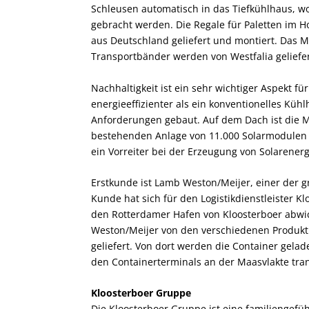
Schleusen automatisch in das Tiefkühlhaus, wo
gebracht werden. Die Regale für Paletten im
aus Deutschland geliefert und montiert. Das
Transportbänder werden von Westfalia geliefer
Nachhaltigkeit ist ein sehr wichtiger Aspekt f
energieeffizienter als ein konventionelles K
Anforderungen gebaut. Auf dem Dach ist die M
bestehenden Anlage von 11.000 Solarmodulen a
ein Vorreiter bei der Erzeugung von Solarenerg
Erstkunde ist Lamb Weston/Meijer, einer der gr
Kunde hat sich für den Logistikdienstleister 
den Rotterdamer Hafen von Kloosterboer abwi
Weston/Meijer von den verschiedenen Produktio
geliefert. Von dort werden die Container gela
den Containerterminals an der Maasvlakte tran
Kloosterboer Gruppe
Die Kloosterboer Gruppe ist eine familiengef