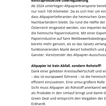
Kontraproduktive Überregulierung
Ab 2024 unterliegen Altpapiertransporte berei
nur noch 100 Kilometer. Da es sich hier um ein
dass Altpapierlieferanten die heimischen Gre
Nachbarländern bleibt. Da rund die Hälfte der 
Österreich eingesetzt werden, von Importen k
die heimische Papierindustrie. Mit einer Expor
Papierindustrie auf faire Wettbewerbsbedingu
bereits mehr genutzt, als es das Gesetz verlangt
funktionierenden Markt derart hoheitlich und pl
Ganster, Vorsitzender des Altpapier-Ausschuss
Altpapier ist kein Abfall, sondern Rohstoff!
Dank einer gelebten Kreislaufwirtschaft und e
– das ist europaweit führend – ist die heimis
effizient einzusetzen. Eine umso größere Rolle
Sicht muss Altpapier als Rohstoff anerkannt we
als Produkte in den Umlauf bringt und damit di
Green Deal und entspricht den Vorgaben der EU
Eckhardt.