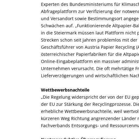
Experten des Bundesministeriums für Klimasc
Abfrageplattform zur Verifizierung der notwen
und Versandort sowie Bestimmungsort angege
Schwächen auf. „Funktionierende Altpapier-Bah
in die Steiermark müssen laut Plattform nicht
Strecken schon seit Jahren problemlos mit der 
Geschäftsführer von Austria Papier Recycling
österreichischer Papierfabriken für die Altpap
Online-Eingabeplattform ein massiver administ
Unternehmen verursacht. Die oft mehrtätige Fr
Lieferverzögerungen und wirtschaftlichen Nach
Wettbewerbsnachteile
„Die Regelung widerspricht der von der EU gep
der EU zur Stärkung der Recyclingprozesse. D
erhebliche Wettbewerbsnachteile, weil wertvo
kürzeren Weg Richtung angrenzender Länder 
Fachverbands Entsorgungs- und Ressourcenma