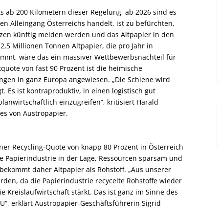
ts ab 200 Kilometern dieser Regelung, ab 2026 sind es
en Alleingang Österreichs handelt, ist zu befürchten,
nzen künftig meiden werden und das Altpapier in den
2,5 Millionen Tonnen Altpapier, die pro Jahr in
ommt, wäre das ein massiver Wettbewerbsnachteil für
tquote von fast 90 Prozent ist die heimische
ngen in ganz Europa angewiesen. „Die Schiene wird
. Es ist kontraproduktiv, in einen logistisch gut
anwirtschaftlich einzugreifen“, kritisiert Harald
es von Austropapier.
iner Recycling-Quote von knapp 80 Prozent in Österreich
che Papierindustrie in der Lage, Ressourcen sparsam und
 bekommt daher Altpapier als Rohstoff. „Aus unserer
rden, da die Papierindustrie recycelte Rohstoffe wieder
e Kreislaufwirtschaft stärkt. Das ist ganz im Sinne des
“, erklärt Austropapier-Geschäftsführerin Sigrid