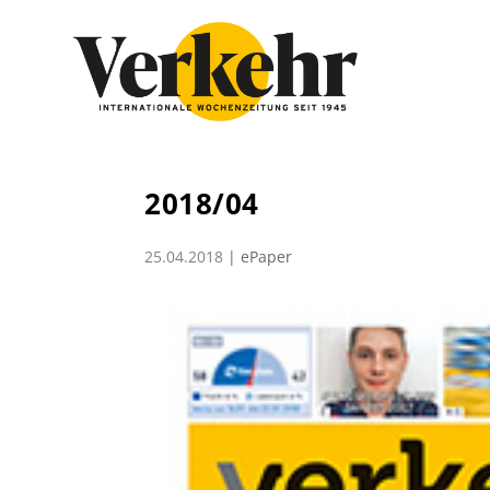
2018/04
25.04.2018
|
ePaper