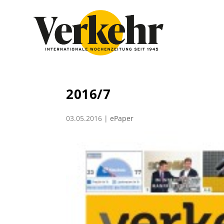
2016/7
03.05.2016
|
ePaper