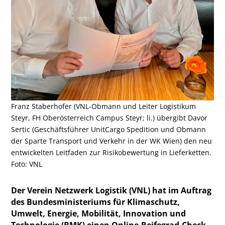
Franz Staberhofer (VNL-Obmann und Leiter Logistikum
Steyr, FH Oberösterreich Campus Steyr; li.) übergibt Davor
Sertic (Geschäftsführer UnitCargo Spedition und Obmann
der Sparte Transport und Verkehr in der WK Wien) den neu
entwickelten Leitfaden zur Risikobewertung in Lieferketten.
Foto: VNL
Der Verein Netzwerk Logistik (VNL) hat im Auftrag
des Bundesministeriums für Klimaschutz,
Umwelt, Energie, Mobilität, Innovation und
Technologie (BMK) einen Online-Reifegrad-Check