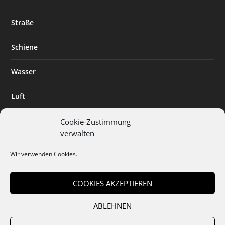
Straße
Schiene
Wasser
Luft
Standort
Cookie-Zustimmung
verwalten
Branchenlösungen
Wir verwenden Cookies.
Digitalisierung
COOKIES AKZEPTIEREN
ABLEHNEN
Team
Abo
Mediadaten
Cookies
Datenschutz
AGB