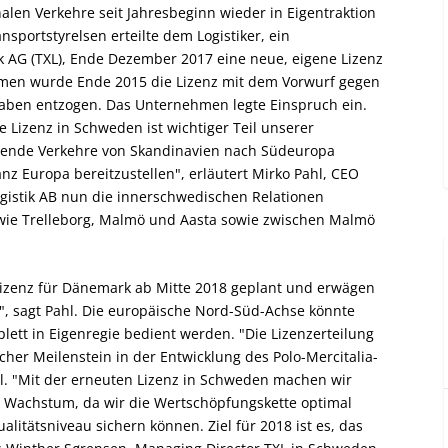
nalen Verkehre seit Jahresbeginn wieder in Eigentraktion
ansportstyrelsen
erteilte dem Logistiker, ein
k AG (TXL)
, Ende Dezember 2017 eine neue, eigene Lizenz
men wurde Ende 2015 die Lizenz mit dem Vorwurf gegen
 haben entzogen. Das Unternehmen legte Einspruch ein.
e Lizenz in Schweden ist wichtiger Teil unserer
ehende Verkehre von Skandinavien nach Südeuropa
nz Europa bereitzustellen", erläutert
Mirko Pahl
, CEO
 Logistik AB nun die innerschwedischen Relationen
owie Trelleborg, Malmö und Aasta sowie zwischen Malmö
 Lizenz für Dänemark ab Mitte 2018 geplant und erwägen
 sagt Pahl. Die europäische Nord-Süd-Achse könnte
ett in Eigenregie bedient werden. "Die Lizenzerteilung
icher Meilenstein in der Entwicklung des Polo-Mercitalia-
hl. "Mit der erneuten Lizenz in Schweden machen wir
les Wachstum, da wir die Wertschöpfungskette optimal
alitätsniveau sichern können. Ziel für 2018 ist es, das