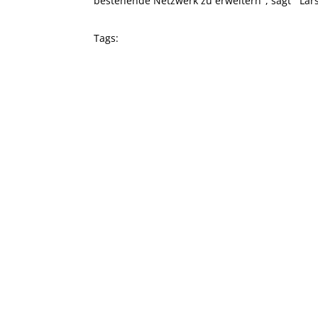
bestehende Netzwerk zu erweitern", sagt Lar
Tags: