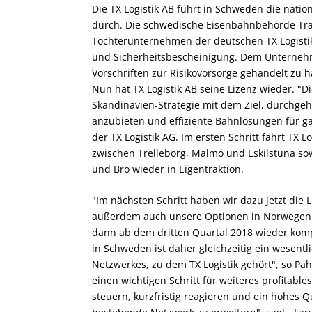
Die TX Logistik AB führt in Schweden die natio
durch. Die schwedische Eisenbahnbehörde
Tr
Tochterunternehmen der deutschen
TX Logisti
und Sicherheitsbescheinigung. Dem Unterneh
Vorschriften zur Risikovorsorge gehandelt zu
Nun hat TX Logistik AB seine Lizenz wieder. "Di
Skandinavien-Strategie mit dem Ziel, durchg
anzubieten und effiziente Bahnlösungen für ga
der TX Logistik AG. Im ersten Schritt fährt TX
zwischen Trelleborg, Malmö und Eskilstuna s
und Bro wieder in Eigentraktion.
"Im nächsten Schritt haben wir dazu jetzt die
außerdem auch unsere Optionen in Norwegen",
dann ab dem dritten Quartal 2018 wieder kompl
in Schweden ist daher gleichzeitig ein wesentl
Netzwerkes, zu dem TX Logistik gehört", so Pa
einen wichtigen Schritt für weiteres profitab
steuern, kurzfristig reagieren und ein hohes Qu