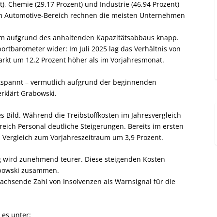
), Chemie (29,17 Prozent) und Industrie (46,94 Prozent)
h im Automotive-Bereich rechnen die meisten Unternehmen
um aufgrund des anhaltenden Kapazitätsabbaus knapp.
ortbarometer wider: Im Juli 2025 lag das Verhältnis von
rkt um 12,2 Prozent höher als im Vorjahresmonat.
 entspannt – vermutlich aufgrund der beginnenden
 erklärt Grabowski.
s Bild. Während die Treibstoffkosten im Jahresvergleich
ereich Personal deutliche Steigerungen. Bereits im ersten
m Vergleich zum Vorjahreszeitraum um 3,9 Prozent.
ng wird zunehmend teurer. Diese steigenden Kosten
abowski zusammen.
achsende Zahl von Insolvenzen als Warnsignal für die
es unter: