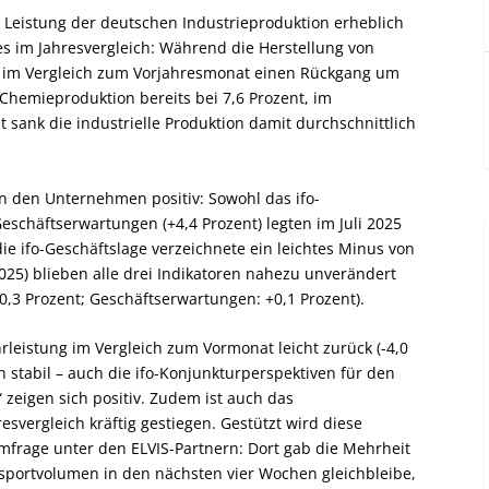
ie Leistung der deutschen Industrieproduktion erheblich
es im Jahresvergleich: Während die Herstellung von
5 im Vergleich zum Vorjahresmonat einen Rückgang um
 Chemieproduktion bereits bei 7,6 Prozent, im
 sank die industrielle Produktion damit durchschnittlich
in den Unternehmen positiv: Sowohl das ifo-
Geschäftserwartungen (+4,4 Prozent) legten im Juli 2025
e ifo-Geschäftslage verzeichnete ein leichtes Minus von
025) blieben alle drei Indikatoren nahezu unverändert
+0,3 Prozent; Geschäftserwartungen: +0,1 Prozent).
rleistung im Vergleich zum Vormonat leicht zurück (-4,0
 stabil – auch die ifo-Konjunkturperspektiven für den
zeigen sich positiv. Zudem ist auch das
vergleich kräftig gestiegen. Gestützt wird diese
mfrage unter den ELVIS-Partnern: Dort gab die Mehrheit
sportvolumen in den nächsten vier Wochen gleichbleibe,