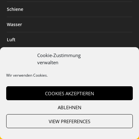
Schiene
Wasser
Luft
Standort
Cookie-Zustimmung
verwalten
Branchenlösungen
Wir verwenden Cookies.
Digitalisierung
COOKIES AKZEPTIEREN
ABLEHNEN
Team
Abo
Mediadaten
Cookies
Datenschutz
AGB
VIEW PREFERENCES
Impressum