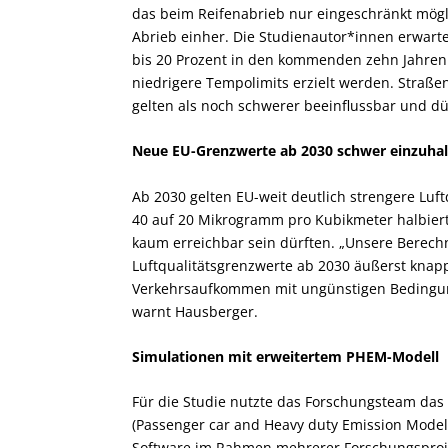
das beim Reifenabrieb nur eingeschränkt mögl
Abrieb einher. Die Studienautor*innen erwarte
bis 20 Prozent in den kommenden zehn Jahren
niedrigere Tempolimits erzielt werden. Straß
gelten als noch schwerer beeinflussbar und d
Neue EU-Grenzwerte ab 2030 schwer einzuha
Ab 2030 gelten EU-weit deutlich strengere Luf
40 auf 20 Mikrogramm pro Kubikmeter halbiert.
kaum erreichbar sein dürften. „Unsere Berech
Luftqualitätsgrenzwerte ab 2030 äußerst knap
Verkehrsaufkommen mit ungünstigen Bedingun
warnt Hausberger.
Simulationen mit erweitertem PHEM-Modell
Für die Studie nutzte das Forschungsteam das
(Passenger car and Heavy duty Emission Model)
Software im Rahmen mehrerer Forschungsproje