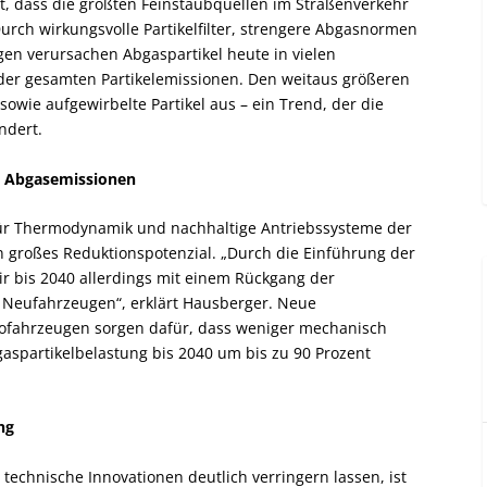
t, dass die größten Feinstaubquellen im Straßenverkehr
rch wirkungsvolle Partikelfilter, strengere Abgasnormen
en verursachen Abgaspartikel heute in vielen
 der gesamten Partikelemissionen. Den weitaus größeren
owie aufgewirbelte Partikel aus – ein Trend, der die
ndert.
d Abgasemissionen
 für Thermodynamik und nachhaltige Antriebssysteme der
 großes Reduktionspotenzial. „Durch die Einführung der
r bis 2040 allerdings mit einem Rückgang der
 Neufahrzeugen“, erklärt Hausberger. Neue
rofahrzeugen sorgen dafür, dass weniger mechanisch
spartikelbelastung bis 2040 um bis zu 90 Prozent
ng
echnische Innovationen deutlich verringern lassen, ist