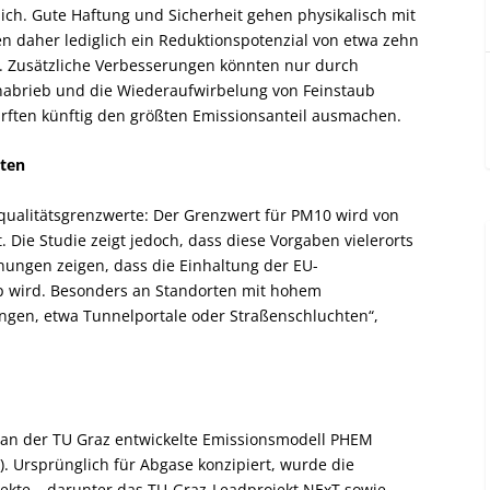
ich. Gute Haftung und Sicherheit gehen physikalisch mit
n daher lediglich ein Reduktionspotenzial von etwa zehn
. Zusätzliche Verbesserungen könnten nur durch
enabrieb und die Wiederaufwirbelung von Feinstaub
ürften künftig den größten Emissionsanteil ausmachen.
lten
tqualitätsgrenzwerte: Der Grenzwert für PM10 wird von
 Die Studie zeigt jedoch, dass diese Vorgaben vielerorts
nungen zeigen, dass die Einhaltung der EU-
p wird. Besonders an Standorten mit hohem
gen, etwa Tunnelportale oder Straßenschluchten“,
 an der TU Graz entwickelte Emissionsmodell PHEM
. Ursprünglich für Abgase konzipiert, wurde die
kte – darunter das TU-Graz-Leadprojekt NExT sowie