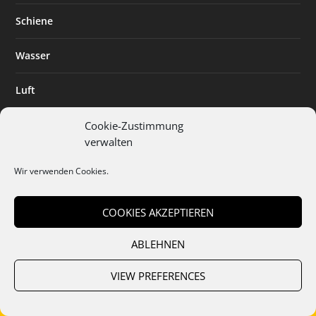
Schiene
Wasser
Luft
Standort
Cookie-Zustimmung
verwalten
Branchenlösungen
Wir verwenden Cookies.
Digitalisierung
COOKIES AKZEPTIEREN
ABLEHNEN
Team
Abo
Mediadaten
Cookies
Datenschutz
AGB
VIEW PREFERENCES
Impressum