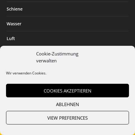
Schiene
Wasser
Luft
Standort
Cookie-Zustimmung
verwalten
Branchenlösungen
Wir verwenden Cookies.
Digitalisierung
COOKIES AKZEPTIEREN
ABLEHNEN
Team
Abo
Mediadaten
Cookies
Datenschutz
AGB
VIEW PREFERENCES
Impressum