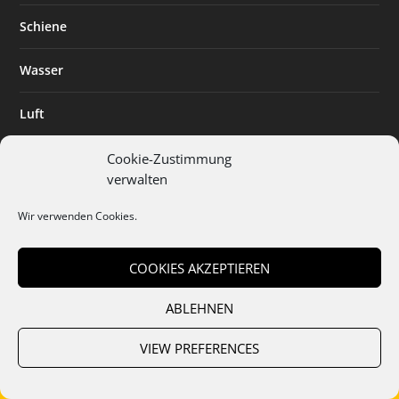
Schiene
Wasser
Luft
Standort
Cookie-Zustimmung
verwalten
Branchenlösungen
Wir verwenden Cookies.
Digitalisierung
COOKIES AKZEPTIEREN
ABLEHNEN
Team
Abo
Mediadaten
Cookies
Datenschutz
AGB
VIEW PREFERENCES
Impressum