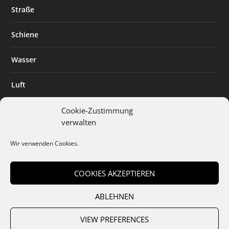
Straße
Schiene
Wasser
Luft
Standort
Cookie-Zustimmung
verwalten
Branchenlösungen
Wir verwenden Cookies.
Digitalisierung
COOKIES AKZEPTIEREN
ABLEHNEN
Team
Abo
Mediadaten
Cookies
Datenschutz
AGB
VIEW PREFERENCES
Impressum