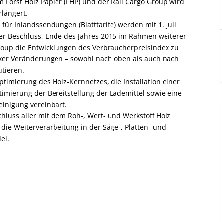
Forst Holz Papier (FHP) und der Rail Cargo Group wird
längert.
 für Inlandssendungen (Blatttarife) werden mit 1. Juli
der Beschluss, Ende des Jahres 2015 im Rahmen weiterer
roup die Entwicklungen des Verbraucherpreisindex zu
rker Veränderungen – sowohl nach oben als auch nach
utieren.
timierung des Holz-Kernnetzes, die Installation einer
imierung der Bereitstellung der Lademittel sowie eine
einigung vereinbart.
luss aller mit dem Roh-, Wert- und Werkstoff Holz
 die Weiterverarbeitung in der Säge-, Platten- und
el.