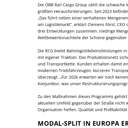
Die ÖBB Rail Cargo Group zählt die schwache 
größten Herausforderungen. Seit 2023 befindet 
„Das führt neben einer verhaltenen Mengenen
am Logistikmarkt“, erklärt Clemens Först, CEO
drei Entwicklungen zusammen: niedrige Meng
Wettbewerbsnachteile der Schiene gegenüber 
Die RCG bietet Bahnlogistikdienstleistungen i
mit eigener Traktion. Das Produktionsnetz sich
und Transportkette. Kunden erhalten damit ei
modernen Triebfahrzeugen, kürzeren Transportz
überzeugt. „Für 2026 erwarten wir noch keine
Konjunktur, was unser Restrukturierungsprog
Zu den Maßnahmen dieses Programms gehört un
aktuellen Umfeld gegenüber der Straße nicht we
Organisation helfen, Qualität und Profitabilität
MODAL-SPLIT IN EUROPA 