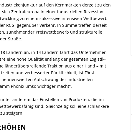
Industriekonjunktur auf den Kernmärkten derzeit zu den
sich Zentraleuropa in einer industriellen Rezession.
twicklung zu einem sukzessive intensiven Wettbewerb
 der RCG, gegenüber Verkehr. In Summe treffen derzeit
en, zunehmender Preiswettbewerb und strukturelle
der Straße.
n 18 Ländern an, in 14 Ländern fährt das Unternehmen
ere eine hohe Qualität entlang der gesamten Logistik-
ne länderübergreifende Traktion aus einer Hand – mit
eiten und verbesserter Pünktlichkeit, ist Först
n nennenswerten Aufschwung der industriellen
ramm Phönix umso wichtiger macht“.
ter anderem das Einstellen von Produkten, die im
ttbewerbsfähig sind. Gleichzeitig soll eine schlankere
 zu steigern.
ERHÖHEN