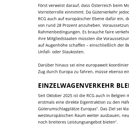
Först verweist darauf, dass Österreich beim M
Vorreiterrolle einnimmt. Da Güterverkehr jedoch
RCG auch auf europäischer Ebene dafür ein, d
von rund 28 Prozent anzuheben. Voraussetzung 
Rahmenbedingungen. Es brauche faire verkehrs
ihre Mitgliedstaaten müssten die Voraussetz
auf Augenhöhe schaffen – einschließlich der B
Unfall- oder Staukosten.
Darüber hinaus sei eine europaweit koordinier
Zug durch Europa zu fahren, müsse ebenso ein
EINZELWAGENVERKEHR BLEI
Seit Oktober 2025 ist die RCG auch in Belgien m
erstmals eine direkte Eigentraktion zu den Hä
Güterumschlagplätze Europas“. Das Ziel sei kla
westeuropäischen Raum weiter ausbauen, ne
noch breiteres Leistungsangebot bieten“.