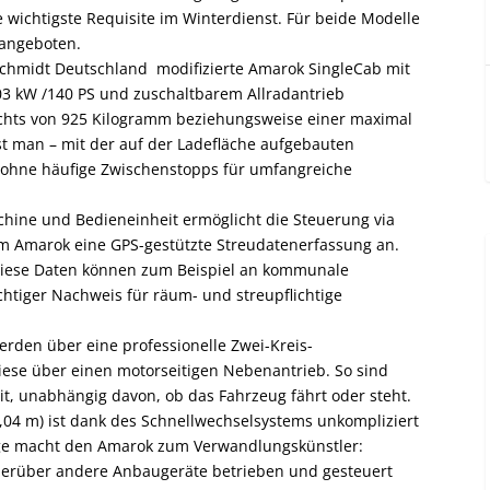
wichtigste Requisite im Winterdienst. Für beide Modelle
angeboten.
i Schmidt Deutschland modifizierte Amarok SingleCab mit
3 kW /140 PS und zuschaltbarem Allradantrieb
hts von 925 Kilogramm beziehungsweise einer maximal
st man – mit der auf der Ladefläche aufgebauten
 ohne häufige Zwischenstopps für umfangreiche
hine und Bedieneinheit ermöglicht die Steuerung via
im Amarok eine GPS-gestützte Streudatenerfassung an.
 diese Daten können zum Beispiel an kommunale
chtiger Nachweis für räum- und streupflichtige
rden über eine professionelle Zwei-Kreis-
iese über einen motorseitigen Nebenantrieb. So sind
t, unabhängig davon, ob das Fahrzeug fährt oder steht.
2,04 m) ist dank des Schnellwechselsystems unkompliziert
age macht den Amarok zum Verwandlungskünstler:
ierüber andere Anbaugeräte betrieben und gesteuert