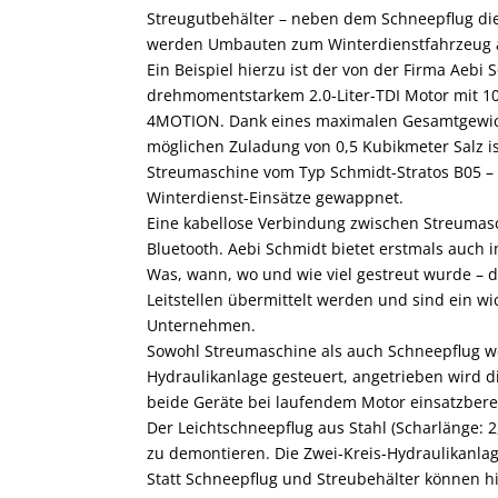
Streugutbehälter – neben dem Schneepflug die 
werden Umbauten zum Winterdienstfahrzeug 
Ein Beispiel hierzu ist der von der Firma Aeb
drehmomentstarkem 2.0-Liter-TDI Motor mit 10
4MOTION. Dank eines maximalen Gesamtgewic
möglichen Zuladung von 0,5 Kubikmeter Salz i
Streumaschine vom Typ Schmidt-Stratos B05 –
Winterdienst-Einsätze gewappnet.
Eine kabellose Verbindung zwischen Streumasc
Bluetooth. Aebi Schmidt bietet erstmals auch 
Was, wann, wo und wie viel gestreut wurde –
Leitstellen übermittelt werden und sind ein wi
Unternehmen.
Sowohl Streumaschine als auch Schneepflug we
Hydraulikanlage gesteuert, angetrieben wird d
beide Geräte bei laufendem Motor einsatzberei
Der Leichtschneepflug aus Stahl (Scharlänge: 
zu demontieren. Die Zwei-Kreis-Hydraulikanl
Statt Schneepflug und Streubehälter können h