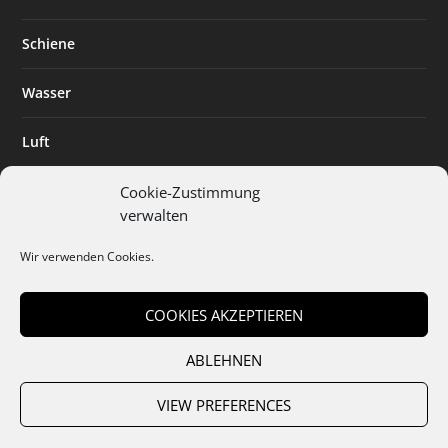
Schiene
Wasser
Luft
Standort
Cookie-Zustimmung
verwalten
Branchenlösungen
Wir verwenden Cookies.
Digitalisierung
COOKIES AKZEPTIEREN
ABLEHNEN
Team
Abo
Mediadaten
Cookies
Datenschutz
AGB
VIEW PREFERENCES
Impressum