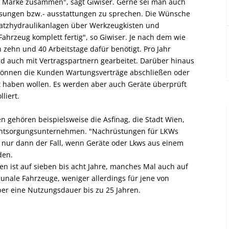
er Marke zusammen", sagt Giwiser. Gerne sei man auch
ösungen bzw.- ausstattungen zu sprechen. Die Wünsche
usatzhydraulikanlagen über Werkzeugkisten und
hrzeug komplett fertig", so Giwiser. Je nach dem wie
zehn und 40 Arbeitstage dafür benötigt. Pro Jahr
rd auch mit Vertragspartnern gearbeitet. Darüber hinaus
o können die Kunden Wartungsverträge abschließen oder
t haben wollen. Es werden aber auch Geräte überprüft
liert.
gehören beispielsweise die Asfinag, die Stadt Wien,
ntsorgungsunternehmen. "Nachrüstungen für LKWs
i nur dann der Fall, wenn Geräte oder Lkws aus einem
den.
 ist auf sieben bis acht Jahre, manches Mal auch auf
unale Fahrzeuge, weniger allerdings für jene von
er eine Nutzungsdauer bis zu 25 Jahren.