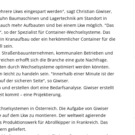
ere Lkws eingespart werden", sagt Christian Giwiser,
 Kuhn Baumaschinen und Lagertechnik am Standort in
 auch mehr Aufbauten sind bei einem Lkw möglich. "Das
 so der Spezialist für Container-Wechselsysteme. Das
 ein Kranaufbau oder ein herkömmlicher Container für die
l sein.
g, Straßenbauunternehmen, kommunalen Betrieben und
reichen erhofft sich die Branche eine gute Nachfrage.
sten durch Wechselsysteme optimiert werden könnten.
 leicht zu handeln sein. "Innerhalb einer Minute ist der
f der sicheren Seite", so Giwiser.
d erstellen dort eine Bedarfsanalyse. Giwiser erstellt
it kommt – eine Projektierung.
echselsystemen in Österreich. Die Aufgabe von Giwiser
 auf dem Lkw zu montieren. Der weltweit agierende
as Produktionswerk für Abrollkipper in Frankreich. Das
rn geliefert.