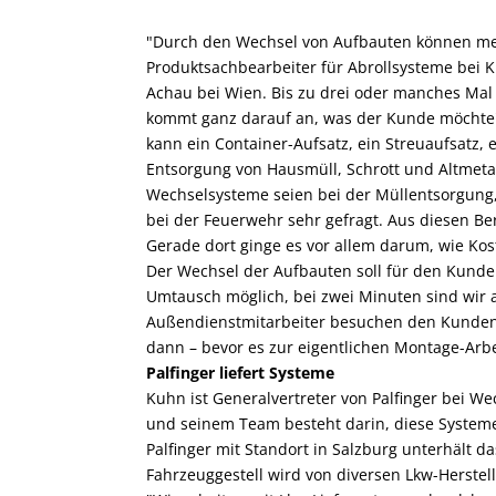
"Durch den Wechsel von Aufbauten können mehr
Produktsachbearbeiter für Abrollsysteme bei
Achau bei Wien. Bis zu drei oder manches Mal
kommt ganz darauf an, was der Kunde möchte",
kann ein Container-Aufsatz, ein Streuaufsatz,
Entsorgung von Hausmüll, Schrott und Altmetal
Wechselsysteme seien bei der Müllentsorgun
bei der Feuerwehr sehr gefragt. Aus diesen Be
Gerade dort ginge es vor allem darum, wie Ko
Der Wechsel der Aufbauten soll für den Kunden
Umtausch möglich, bei zwei Minuten sind wir au
Außendienstmitarbeiter besuchen den Kunden un
dann – bevor es zur eigentlichen Montage-Arbe
Palfinger liefert Systeme
Kuhn ist Generalvertreter von Palfinger bei W
und seinem Team besteht darin, diese Systeme
Palfinger mit Standort in Salzburg unterhält d
Fahrzeuggestell wird von diversen Lkw-Herstelle