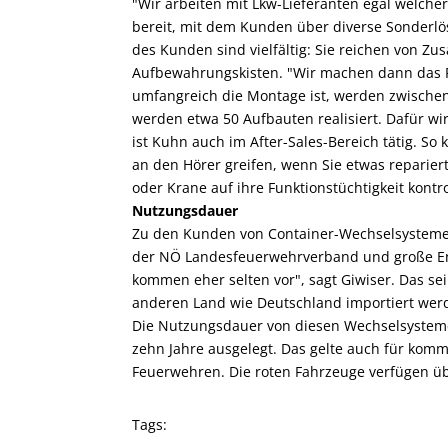
"Wir arbeiten mit Lkw-Lieferanten egal welch
bereit, mit dem Kunden über diverse Sonderl
des Kunden sind vielfältig: Sie reichen von Z
Aufbewahrungskisten. "Wir machen dann das Fa
umfangreich die Montage ist, werden zwischen 
werden etwa 50 Aufbauten realisiert. Dafür wi
ist Kuhn auch im After-Sales-Bereich tätig. S
an den Hörer greifen, wenn Sie etwas reparier
oder Krane auf ihre Funktionstüchtigkeit kontrol
Nutzungsdauer
Zu den Kunden von Container-Wechselsystemen 
der NÖ Landesfeuerwehrverband und große E
kommen eher selten vor", sagt Giwiser. Das se
anderen Land wie Deutschland importiert wer
Die Nutzungsdauer von diesen Wechselsystemen
zehn Jahre ausgelegt. Das gelte auch für komm
Feuerwehren. Die roten Fahrzeuge verfügen üb
Tags: