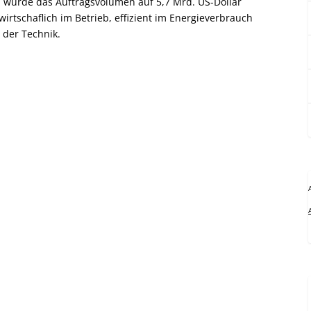
n, würde das Auftragsvolumen auf 5,7 Mrd. US-Dollar
wirtschaflich im Betrieb, effizient im Energieverbrauch
der Technik.