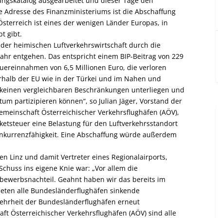
ungskatalog ausgearbeitet und dieser Tage den
 Adresse des Finanzministeriums ist die Abschaffung
 Österreich ist eines der wenigen Länder Europas, in
t gibt.
 der heimischen Luftverkehrswirtschaft durch die
Jahr entgehen. Das entspricht einem BIP-Beitrag von 229
euereinnahmen von 6,5 Millionen Euro, die verloren
rhalb der EU wie in der Türkei und im Nahen und
 keinen vergleichbaren Beschränkungen unterliegen und
um partizipieren können“, so Julian Jäger, Vorstand der
emeinschaft Österreichischer Verkehrsflughäfen (AÖV),
cketsteuer eine Belastung für den Luftverkehrsstandort
onkurrenzfähigkeit. Eine Abschaffung würde außerdem
n Linz und damit Vertreter eines Regionalairports,
 Schuss ins eigene Knie war: „Vor allem die
bewerbsnachteil. Geahnt haben wir das bereits im
chneten alle Bundesländerflughäfen sinkende
Mehrheit der Bundesländerflughäfen erneut
ft Österreichischer Verkehrsflughäfen (AÖV) sind alle