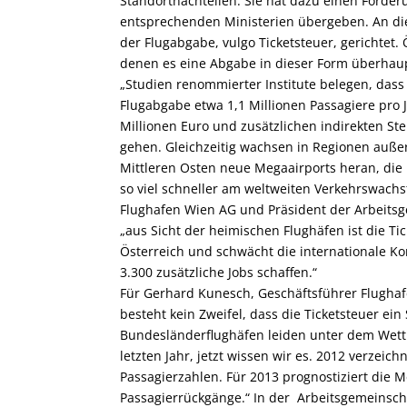
Standortnachteilen. Sie hat dazu einen Forder
entsprechenden Ministerien übergeben. An die
der Flugabgabe, vulgo Ticketsteuer, gerichtet.
denen es eine Abgabe in dieser Form überhaup
„Studien renommierter Institute belegen, dass
Flugabgabe etwa 1,1 Millionen Passagiere pro 
Millionen Euro und zusätzlichen indirekten St
gehen. Gleichzeitig wachsen in Regionen auße
Mittleren Osten neue Megaairports heran, die
so viel schneller am weltweiten Verkehrswachst
Flughafen Wien AG und Präsident der Arbeitsg
„aus Sicht der heimischen Flughäfen ist die Ti
Österreich und schwächt die internationale K
3.300 zusätzliche Jobs schaffen.“
Für Gerhard Kunesch, Geschäftsführer Flughafe
besteht kein Zweifel, dass die Ticketsteuer ein
Bundesländerflughäfen leiden unter dem Wett
letzten Jahr, jetzt wissen wir es. 2012 verzei
Passagierzahlen. Für 2013 prognostiziert die 
Passagierrückgänge.“ In der Arbeitsgemeinscha