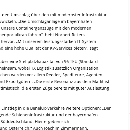
r, den Umschlag über den mit modernster Infrastruktur
zuwickeln. „Die Umschlaganlage im bayernhafen
nen unsere Containerganzzüge mit den modernen
enenportalkran fahren“, hebt Norbert Rekers,
, hervor. „Mit unserem leistungsstarken IT-System
 eine hohe Qualität der KV-Services bieten“, sagt
ber eine Stellplatzkapazität von 96 TEU (Standard-
einsam, wobei TX Logistik zusätzlich Organisation,
ochen werden vor allem Reeder, Spediteure, Agenten
nd Exportgütern. „Die erste Resonanz aus dem Markt ist
ptimistisch, die ersten Züge bereits mit guter Auslastung
 Einstieg in die Benelux-Verkehre weitere Optionen: „Der
gende Schieneninfrastruktur und der bayernhafen
n Süddeutschland. Hier ergeben sich
und Österreich.“ Auch Joachim Zimmermann,