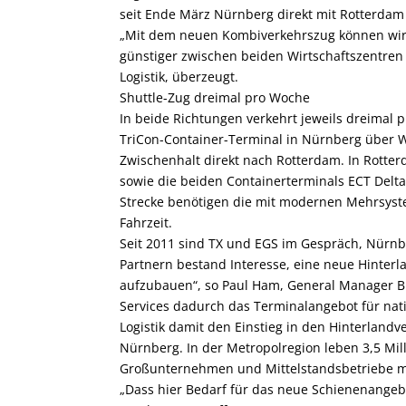
seit Ende März Nürnberg direkt mit Rotterdam
„Mit dem neuen Kombiverkehrszug können wir
günstiger zwischen beiden Wirtschaftszentren tr
Logistik, überzeugt.
Shuttle-Zug dreimal pro Woch
e
In beide Richtungen verkehrt jeweils dreimal 
TriCon-Container-Terminal in Nürnberg über 
Zwischenhalt direkt nach Rotterdam. In Rotte
sowie die beiden Containerterminals ECT Delt
Strecke benötigen die mit modernen Mehrsys
Fahrzeit.
Seit 2011 sind TX und EGS im Gespräch, Nürn
Partnern bestand Interesse, eine neue Hinter
aufzubauen“, so Paul Ham, General Manager 
Services dadurch das Terminalangebot für nati
Logistik damit den Einstieg in den Hinterlandve
Nürnberg. In der Metropolregion leben 3,5 Mi
Großunternehmen und Mittelstandsbetriebe mit 
„Dass hier Bedarf für das neue Schienenangeb