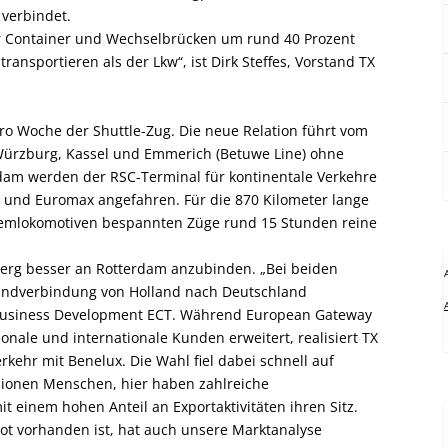
 verbindet.
 Container und Wechselbrücken um rund 40 Prozent
ansportieren als der Lkw“, ist Dirk Steffes, Vorstand TX
pro Woche der Shuttle-Zug. Die neue Relation führt vom
Würzburg, Kassel und Emmerich (Betuwe Line) ohne
rdam werden der RSC-Terminal für kontinentale Verkehre
a und Euromax angefahren. Für die 870 Kilometer lange
temlokomotiven bespannten Züge rund 15 Stunden reine
berg besser an Rotterdam anzubinden. „Bei beiden
landverbindung von Holland nach Deutschland
Business Development ECT. Während European Gateway
onale und internationale Kunden erweitert, realisiert TX
rkehr mit Benelux. Die Wahl fiel dabei schnell auf
llionen Menschen, hier haben zahlreiche
einem hohen Anteil an Exportaktivitäten ihren Sitz.
ot vorhanden ist, hat auch unsere Marktanalyse