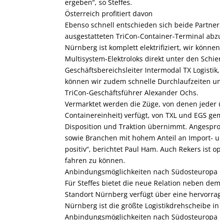
ergeben“, so Steffes.
Österreich profitiert davon
Ebenso schnell entschieden sich beide Partne
ausgestatteten TriCon-Container-Terminal ab
Nürnberg ist komplett elektrifiziert, wir kön
Multisystem-Elektroloks direkt unter den Schi
Geschäftsbereichsleiter Intermodal TX Logistik
können wir zudem schnelle Durchlaufzeiten und
TriCon-Geschäftsführer Alexander Ochs.
Vermarktet werden die Züge, von denen jeder ü
Containereinheit) verfügt, von TXL und EGS gem
Disposition und Traktion übernimmt. Angespr
sowie Branchen mit hohem Anteil an Import- u
positiv“, berichtet Paul Ham. Auch Rekers ist o
fahren zu können.
Anbindungsmöglichkeiten nach Südosteuropa
Für Steffes bietet die neue Relation neben dem
Standort Nürnberg verfügt über eine hervorra
Nürnberg ist die größte Logistikdrehscheibe i
Anbindungsmöglichkeiten nach Südosteuropa 