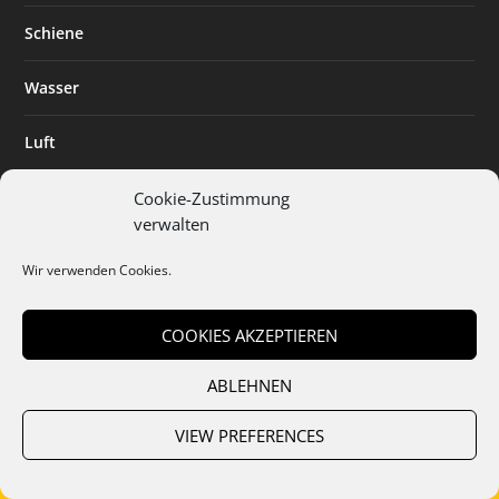
Schiene
Wasser
Luft
Standort
Cookie-Zustimmung
verwalten
Branchenlösungen
Wir verwenden Cookies.
Digitalisierung
COOKIES AKZEPTIEREN
ABLEHNEN
Team
Abo
Mediadaten
Cookies
Datenschutz
AGB
VIEW PREFERENCES
Impressum